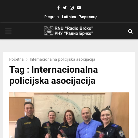
Facebook
Twitter
Instagram
Youtube
Program
Latinica
Ћирилица
PRIMARY
MENU
Početna
Internacionalna policijska asocijacija
Tag : Internacionalna
policijska asocijacija