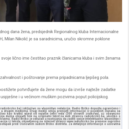
og dana žena, predsjednik Regionalnog kluba Internacionalne
 BiH, Milan Nikolić je sa saradnicima, uručio skromne poklone
i svoje lično ime čestitao praznik članicama kluba i svim ženama
 zahvalnost i poštovanje prema pripadnicama ljepšeg pola.
postižete potvrđujete da žene mogu da izvrše najteže zadatke
 uspješne i u većinom muškim pozivima poput policijskog.
ww.radiobrcko.ba) isključivo su vlasništvo redakcije. Radio Brčko dopušta ograničeno i
u drugim medijima. Drugi mediji smiju prenijeti informacije iz pojedinih članaka sa
učivo kao kratku vijest od najviše četiri reda (300 slovnih znakova), uz obavezno
ja dužna objaviti link na originalni tekst na web stranicu radiobrcko.ba, ukoliko s
ovima. Radio Brčko je odlučan u nastojanju da zaštiti svoje intelektualno vlasništvo i
ormacija iz teksta objavljenog na internet stranici www.radiobrcko.ba prenese suprotno
 postupak pred Osnovnim sudom Brčko distrikta. Za detaljnije informacije o uslovima