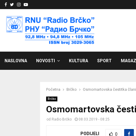
Facebook
Twitter
Instagram
Youtube
NASLOVNA
NOVOSTI
KULTURA
SPORT
MAGAZ
Početna
Brčko
Osmomartovska čestitka član
Brčko
Osmomartovska česti
od
Radio Brčko
08.03.2019 - 08:25
PODIJELI
0