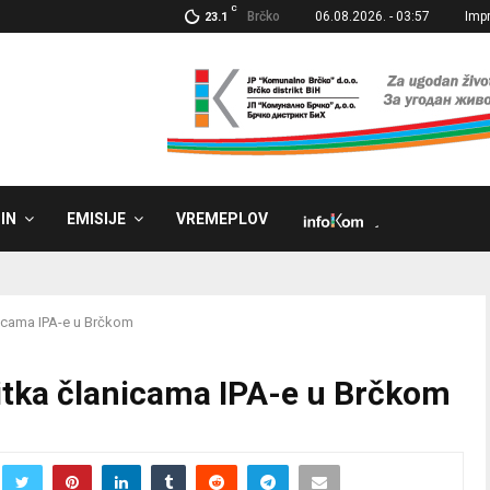
C
Brčko
06.08.2026. - 03:57
Imp
23.1
IN
EMISIJE
VREMEPLOV
˼
icama IPA-e u Brčkom
tka članicama IPA-e u Brčkom