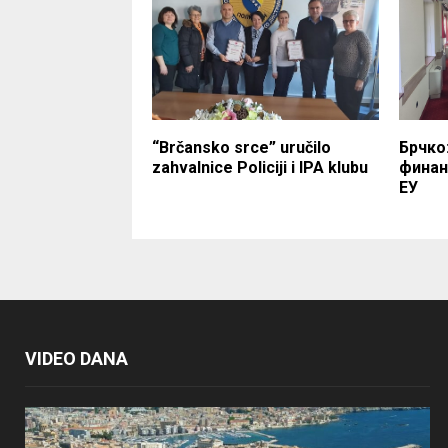
“Brčansko srce” uručilo
Брчко
zahvalnice Policiji i IPA klubu
финан
ЕУ
VIDEO DANA