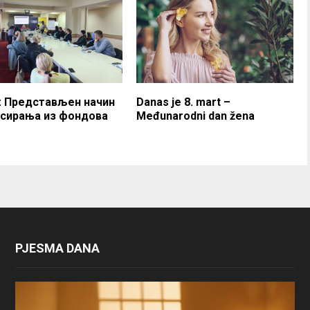
: Представљен начин
Danas je 8. mart –
сирања из фондова
Međunarodni dan žena
PJESMA DANA