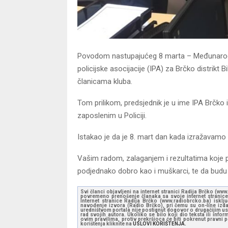
Povodom nastupajućeg 8 marta – Međunarodn
policijske asocijacije (IPA) za Brčko distrikt
članicama kluba.
Tom prilikom, predsjednik je u ime IPA Brčko 
zaposlenim u Policiji.
Istakao je da je 8. mart dan kada izražavamo
Vašim radom, zalaganjem i rezultatima koje 
podjednako dobro kao i muškarci, te da budu
Svi članci objavljeni na internet stranici Radija Brčko (w
povremeno prenošenje članaka sa svoje internet stranice 
Internet stranice Radija Brčko (www.radiobrcko.ba) isklj
navođenje izvora (Radio Brčko), pri čemu su on-line izdan
uredništvom portala nije postignut dogovor o drugačijim usl
rad svojih autora. Ukoliko se bilo koji dio teksta ili inf
ovim pravilima, protiv prekršioca će biti pokrenut pravni
korištenja kliknite na
USLOVI KORIŠTENJA.