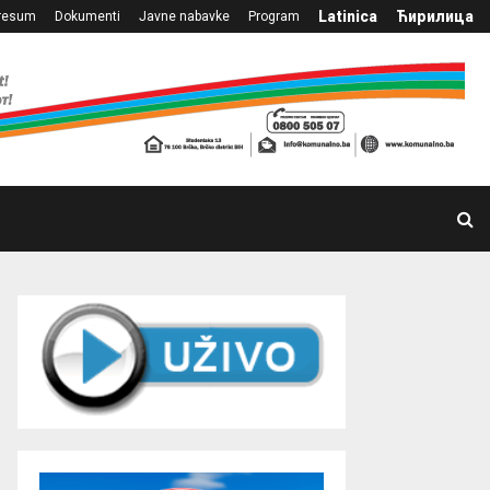
Latinica
Ћирилица
resum
Dokumenti
Javne nabavke
Program