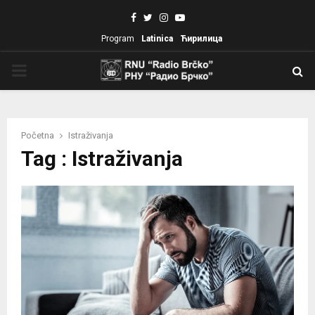
Facebook
Twitter
Instagram
Youtube
Program
Latinica
Ћирилица
PRIMARY
MENU
Početna
Istraživanja
Tag : Istraživanja