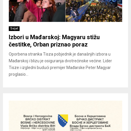
Svijet
Izbori u Mađarskoj: Magyaru stižu
čestitke, Orban priznao poraz
Oporbena stranka Tisza pobjednik je današnjih izbora u
Mađarskoj i blizu je osiguranja dvotrećinske većine. Lider
Tisze i izgledni budući premijer Mađarske Peter Magyar
proglasio...