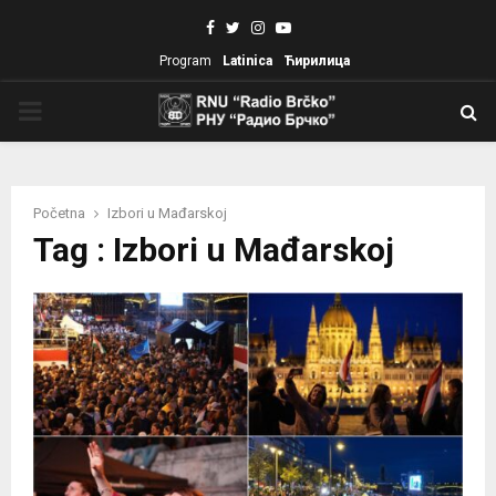
Facebook
Twitter
Instagram
Youtube
Program
Latinica
Ћирилица
PRIMARY
MENU
Početna
Izbori u Mađarskoj
Tag : Izbori u Mađarskoj