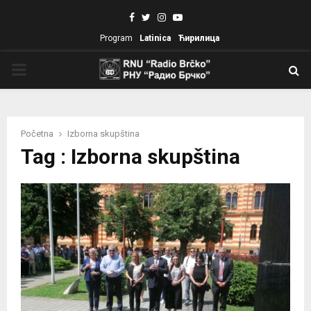
Facebook
Twitter
Instagram
Youtube
Program
Latinica
Ћирилица
PRIMARY
MENU
Početna
Izborna skupština
Tag : Izborna skupština