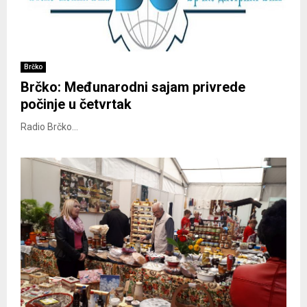
Brčko
Brčko: Međunarodni sajam privrede
počinje u četvrtak
Radio Brčko...