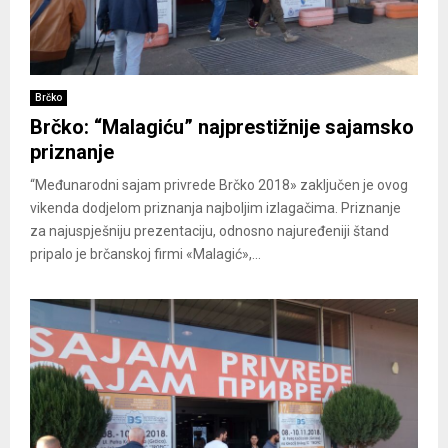
Brčko
Brčko: “Malagiću” najprestižnije sajamsko
priznanje
“Međunarodni sajam privrede Brčko 2018» zaključen je ovog
vikenda dodjelom priznanja najboljim izlagačima. Priznanje
za najuspješniju prezentaciju, odnosno najuređeniji štand
pripalo je brčanskoj firmi «Malagić»,...