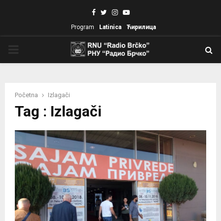
Facebook
Twitter
Instagram
Youtube
Program
Latinica
Ћирилица
PRIMARY
MENU
Početna
Izlagači
Tag : Izlagači