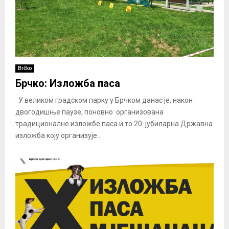
Brčko
Брчко: Изложба паса
У великом градском парку у Брчком данас jе, након
двогодишње паузе, поновно организованa
традиционалне изложбе паса и то 20. јубиларна Државна
изложба коју организује...