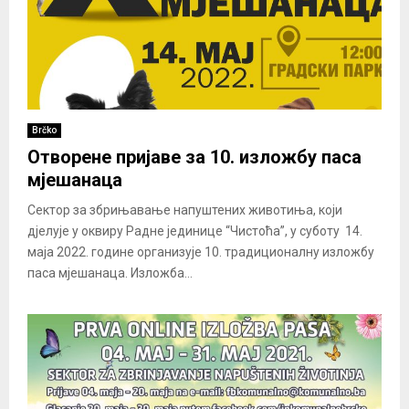
Brčko
Отворене пријаве за 10. изложбу паса
мјешанаца
Сектор за збрињавање напуштених животиња, који
дјелује у оквиру Радне јединице “Чистоћа”, у суботу 14.
маја 2022. године организује 10. традиционалну изложбу
паса мјешанаца. Изложба...