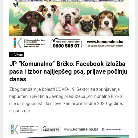
InfoKom
JP “Komunalno” Brčko: Facebook izložba
pasa i izbor najljepšeg psa, prijave počinju
danas
Zbog pandemije bolesti COVID-19, Sektor za zbrinjavanje
napuštenih životinja Javnog preduzeća „Komunalno Brčko“
nije u mogućnosti da ni ove, kao ni prethodne 2020. godine,
organizuje...