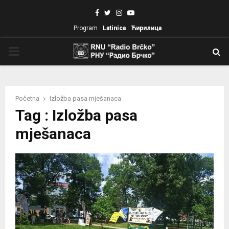
Facebook
Twitter
Instagram
Youtube
Program
Latinica
Ћирилица
PRIMARY
MENU
Početna
Izložba pasa mješanaca
Tag : Izložba pasa
mješanaca