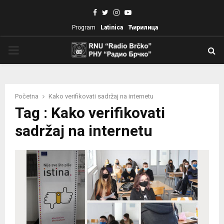
Facebook
Twitter
Instagram
Youtube
Program
Latinica
Ћирилица
PRIMARY
MENU
Početna
Kako verifikovati sadržaj na internetu
Tag : Kako verifikovati
sadržaj na internetu