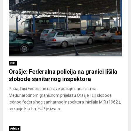
BiH
Orašje: Federalna policija na granici lišila
slobode sanitarnog inspektora
Pripadnici Federalne uprave policije danas su na
Međunarodnom graničnom prijelazu Orašje lišili slobode
jednog federalnog sanitarnog inspektora inicijala M.R (1962.),
saznaje Klix.ba. FUP je izveo...
Arhiva