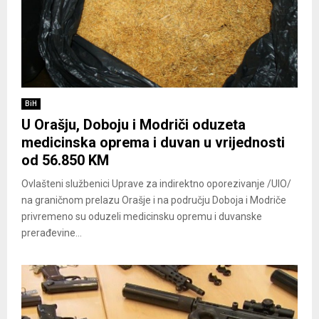
BiH
U Orašju, Doboju i Modriči oduzeta
medicinska oprema i duvan u vrijednosti
od 56.850 KM
Ovlašteni službenici Uprave za indirektno oporezivanje /UIO/
na graničnom prelazu Orašje i na području Doboja i Modriče
privremeno su oduzeli medicinsku opremu i duvanske
prerađevine...