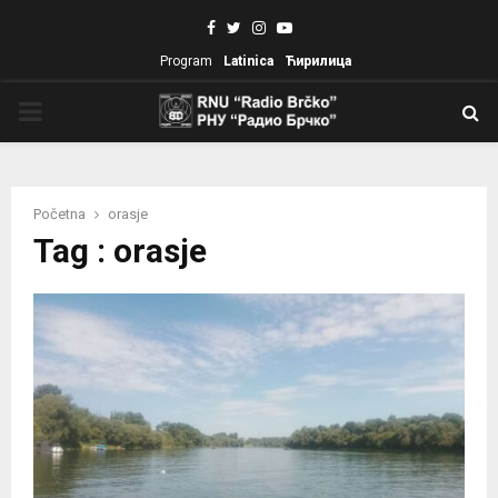
Facebook
Twitter
Instagram
Youtube
Program
Latinica
Ћирилица
PRIMARY
MENU
Početna
orasje
Tag : orasje