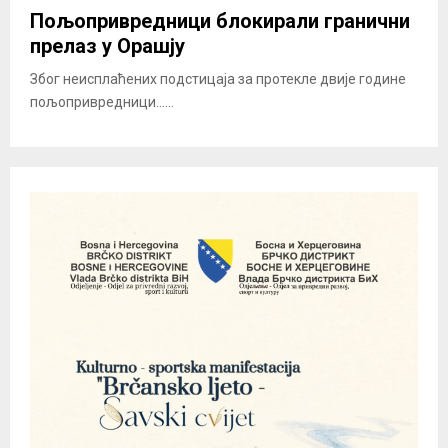
Пољопривредници блокирали гранични
прелаз у Орашју
Због неисплаћених подстицаја за протекле двије године
пољопривредници......