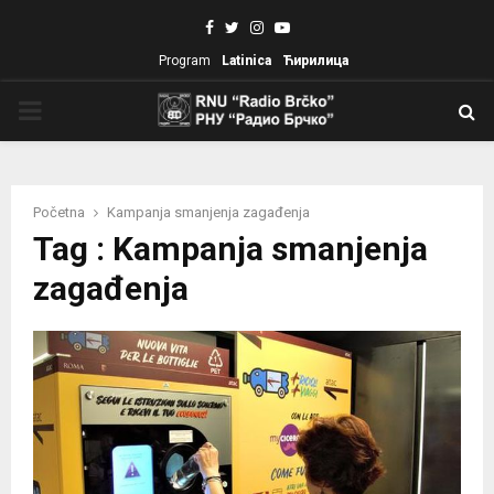
Facebook
Twitter
Instagram
Youtube
Program
Latinica
Ћирилица
PRIMARY
MENU
Početna
Kampanja smanjenja zagađenja
Tag : Kampanja smanjenja
zagađenja