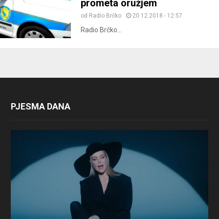
prometa oružjem
od
Radio Brčko
20.12.2018 - 12:57
Radio Brčko...
PJESMA DANA