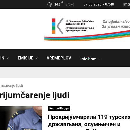
C
Brčko
07.08.2026. - 07:48
Imp
24.5
IN
EMISIJE
VREMEPLOV
˼
umčarenje ljudi
rijumčarenje ljudi
Region/Regija
Прокријумчарили 119 турски
држављана, осумњичен и