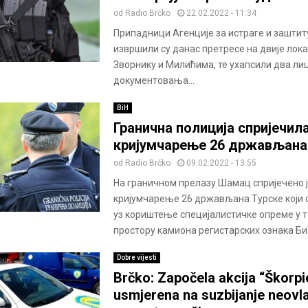
od
Radio Brčko
22.02.2022 - 11:34
Припадници Агенције за истраге и заштит
извршили су данас претресе на двије лока
Зворнику и Милићима, те ухапсили два ли
документовања...
BiH
Гранична полиција спријечил
кријумчарење 26 држављана
od
Radio Brčko
09.02.2022 - 13:55
На граничном прелазу Шамац спријечено 
кријумчарење 26 држављана Турске који 
уз кориштење специјалистичке опреме у 
простору камиона регистарских ознака БиХ 
Dobre vijesti
Brčko: Započela akcija “Škorpi
usmjerena na suzbijanje neovl