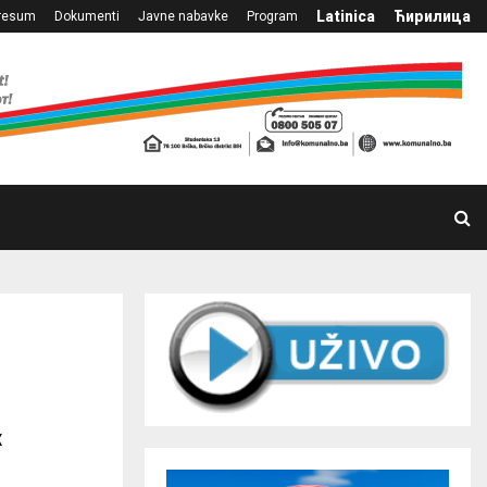
Latinica
Ћирилица
resum
Dokumenti
Javne nabavke
Program
х