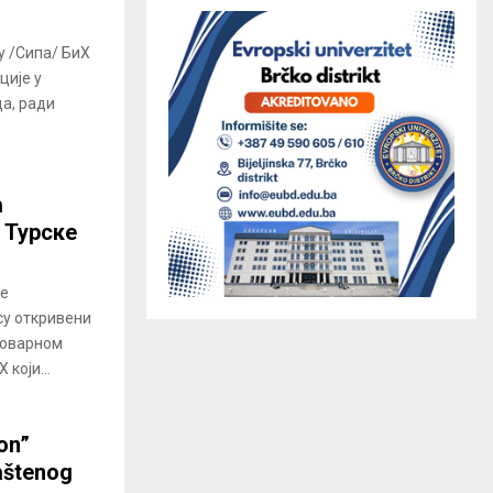
у /Сипа/ БиХ
ције у
ца, ради
а
 Турске
је
су откривени
товарном
који...
on”
aštenog