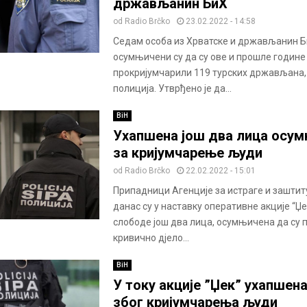
држављанин БиХ
od
Radio Brčko
23.02.2022 - 14:58
Седам особа из Хрватске и држављанин 
осумњичени су да су ове и прошле године
прокријумчарили 119 турских држављана,
полиција. Утврђено је да...
BiH
Ухапшена још два лица осу
за кријумчарење људи
od
Radio Brčko
22.02.2022 - 15:01
Припадници Агенције за истраге и заштит
данас су у наставку оперативне акције “Џ
слободе још два лица, осумњичена да су 
кривично дјело...
BiH
У току акције ”Џек” ухапшен
због кријумчарења људи