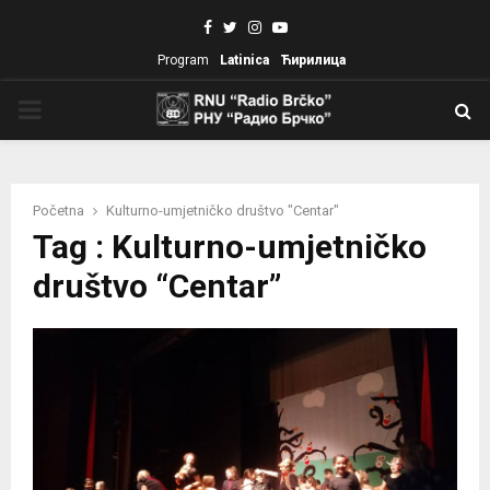
Facebook
Twitter
Instagram
Youtube
Program
Latinica
Ћирилица
PRIMARY
MENU
Početna
Kulturno-umjetničko društvo "Centar"
Tag : Kulturno-umjetničko
društvo “Centar”