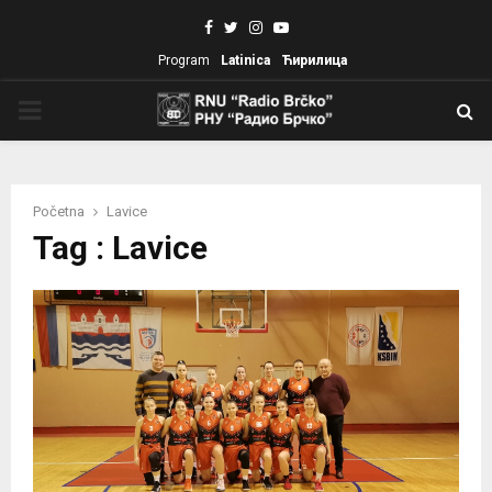
Facebook
Twitter
Instagram
Youtube
Program
Latinica
Ћирилица
PRIMARY
MENU
Početna
Lavice
Tag : Lavice