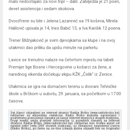
malo nedos
tajalo za novi tripl
– dabl.
Zabilježila je 2
1
poen,
devet asistencija i sedam skokova
.
Dvocifrene su bile i Jelena Lazarević
sa
19
koševa
, Mirela
Halilović
upisala je
14, Ines Babić 1
3
, a
Iva Karišik 12 poena.
Trener Bližnjaković je svim djevojkama
sa klupe
i na ovoj
utakmici dao priliku da upišu minute na parketu.
Lavice se trenutno nalaze na četvr
t
om mjestu na tabeli
Premijer lige Bosne i Hercegovine u košarci za žene
, a
narednog v
ikenda dočekuju ekipu
KŽK „Čelik“ iz Zenice.
Utakm
ica se igra na domaćem terenu u dvorani Tehničke
škole u
Brčkom u subotu, 29. januara
,
sa početkom u 17:00
časova.
Svi članci objavljeni na internet stranici Radija Brčko (www.radiobrcko.ba)
isključivo su vlasništvo redakcije. Radio Brčko dopušta ograničeno i
povremeno prenošenje članaka sa svoje internet stranice u drugim medijima.
Drugi mediji smiju prenijeti informacije iz pojedinih članaka sa Internet
stranice Radija Brčko (www.radiobrcko.ba) isključivo kao kratku vijest od
najviše četiri reda (300 slovnih znakova), uz obavezno navođenje izvora
(Radio Brčko), pri čemu su on-line izdanja dužna objaviti link na originalni