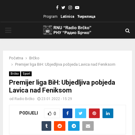
Facebook
Twitter
Instagram
Youtube
Program
Latinica
Ћирилица
PRIMARY
MENU
Početna
Brčko
Premijer liga BiH: Ubjedljiva pobjeda Lavica nad Feniksom
Brčko
Sport
Premijer liga BiH: Ubjedljiva pobjeda
Lavica nad Feniksom
od
Radio Brčko
23.01.2022 - 15:29
PODIJELI
0