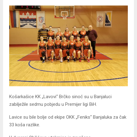
Košarkašice KK „
L
avovi“ B
r
čko sinoć su u Banjaluci
zabilježile sedmu pobjedu u Premijer ligi BiH.
Lavice su bile bolje od ekipe OKK „Feniks“ Banjaluka za čak
33 koša razlike.