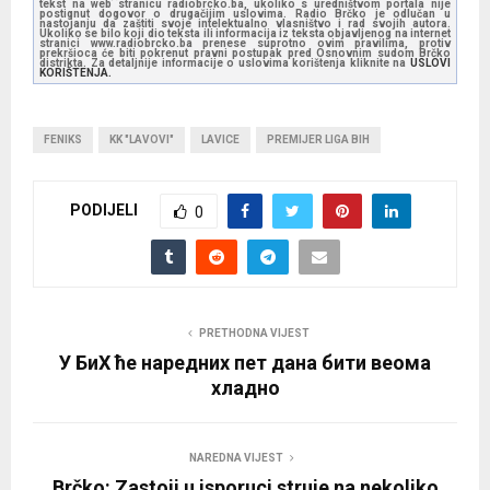
tekst na web stranicu radiobrcko.ba, ukoliko s uredništvom portala nije
postignut dogovor o drugačijim uslovima. Radio Brčko je odlučan u
nastojanju da zaštiti svoje intelektualno vlasništvo i rad svojih autora.
Ukoliko se bilo koji dio teksta ili informacija iz teksta objavljenog na internet
stranici www.radiobrcko.ba prenese suprotno ovim pravilima, protiv
prekršioca će biti pokrenut pravni postupak pred Osnovnim sudom Brčko
distrikta. Za detaljnije informacije o uslovima korištenja kliknite na
USLOVI
KORIŠTENJA.
FENIKS
KK "LAVOVI"
LAVICE
PREMIJER LIGA BIH
PODIJELI
0
PRETHODNA VIJEST
У БиХ ће наредних пет дана бити веома
хладно
NAREDNA VIJEST
Brčko: Zastoji u isporuci struje na nekoliko