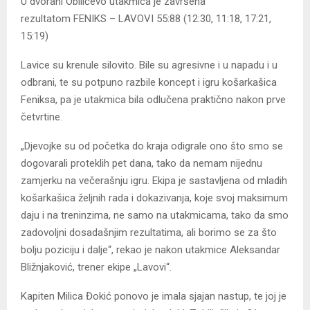
U dvorani Obilićevo
utakmica je završena
rezultatom
FE
NIKS –
LAVOVI
55:
88
(12:30, 11:18, 17:21,
15:19)
Lavice su krenule silovito. Bile su agresivne i u napadu i u
odbrani, te su potpuno razbile koncept i igru košarkašica
Feniksa,
pa
je utakmica bila odlučena praktično nako
n prve
četvrtine.
„Djevojke su od početka do kraja odigrale ono što smo se
dogovarali proteklih pet dana, tako da nemam nijednu
zamjerku na večerašnju igru. Ekipa je sastavljena od mladih
košarkašica
željnih rada i dokazivanja
, koje svoj m
aksimum
daju i
na treninzima, ne samo na utakmicama, tako da smo
zadovoljni dosadašnjim
rezultatima, ali borimo se za što
bolju poziciju i dalje“, rekao je nakon utakmice Aleksandar
Bližnjaković, trener ekipe „Lavovi“.
Kapiten Milica Đokić ponovo je imala sjajan nastup, te joj je