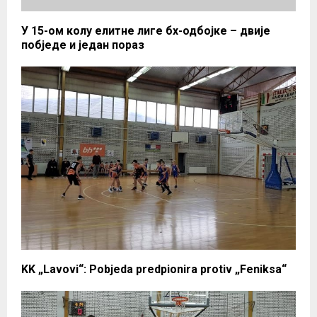
У 15-ом колу елитне лиге бх-одбојке – двије
побједе и један пораз
KK „Lavovi“: Pobjeda predpionira protiv „Feniksa“