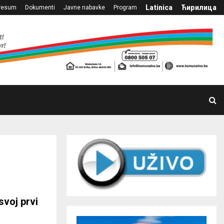
Latinica
Ћирилица
resum
Dokumenti
Javne nabavke
Program
svoj prvi