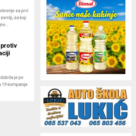
dobrenje za prvi
zemlji, za koji
no...
protiv
ciji
dobrila je po
da 19 kompanije