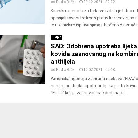
od
Radio Brčko
09.12.2021 - 09:02
Kineska agencija za lijekove izdala je hitno o
specijalizovani tretman protiv koronavirusa u 
je u kliničkim ispitivanjima utvrđeno da značaj
Svijet
SAD: Odobrena upotreba lijeka 
kovida zasnovanog na kombina
antitijela
od
Radio Brčko
10.02.2021 - 09:18
Američka agencija za hranu i lijekove /FDA/ o
hitnom postupku upotrebu lijeka protiv kovi
“Eli Lili” koji je zasnovan na kombinaciji...