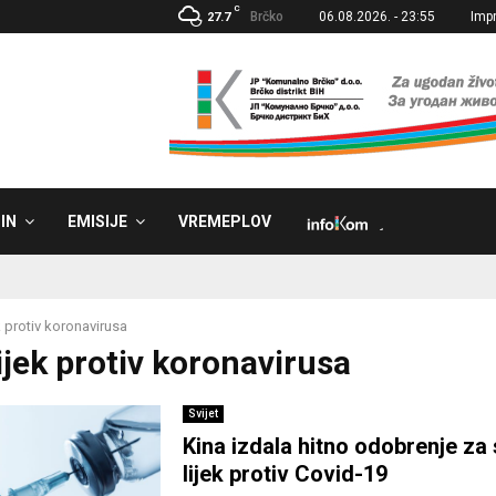
C
Brčko
06.08.2026. - 23:55
Imp
27.7
IN
EMISIJE
VREMEPLOV
˼
k protiv koronavirusa
ijek protiv koronavirusa
Svijet
Kina izdala hitno odobrenje za 
lijek protiv Covid-19