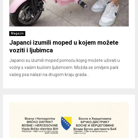
Magazin
Japanci izumili moped u kojem možete
voziti i ljubimca
Japanci su izumili moped pomoću kojeg možete uživati u
vožnji s vašim kućnim ljubimcem. Možda se omiljeni park
vašeg psa nalazi na drugom kraju grada...