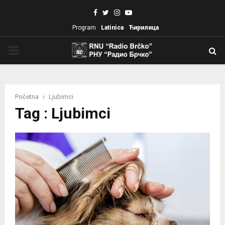
Facebook
Twitter
Instagram
Youtube
Program
Latinica
Ћирилица
PRIMARY
MENU
Početna
Ljubimci
Tag : Ljubimci