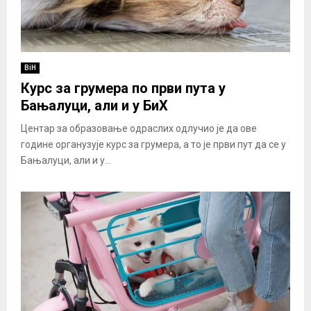
BiH
Курс за грумера по први пута у
Бањалуци, али и у БиХ
Центар за образовање одраслих одлучио је да ове
године органузује курс за грумера, а то је први пут да се у
Бањалуци, али и у...