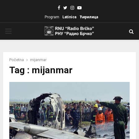
Facebook
Twitter
Instagram
Youtube
Program
Latinica
Ћирилица
PRIMARY
MENU
Početna
mijanmar
Tag : mijanmar