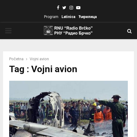
Facebook
Twitter
Instagram
Youtube
Program
Latinica
Ћирилица
PRIMARY
MENU
Početna
Vojni avion
Tag : Vojni avion