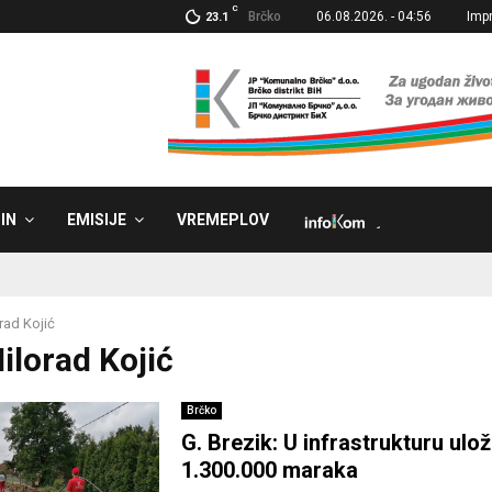
C
Brčko
06.08.2026. - 04:56
Imp
23.1
IN
EMISIJE
VREMEPLOV
˼
rad Kojić
ilorad Kojić
Brčko
G. Brezik: U infrastrukturu ulo
1.300.000 maraka