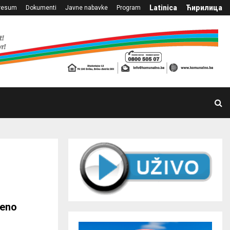
Latinica
Ћирилица
resum
Dokumenti
Javne nabavke
Program
ženo