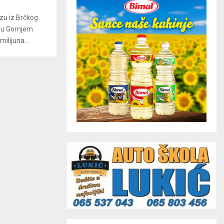
zu iz Brčkog
, u Gornjem
ilijuna...