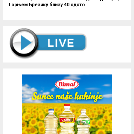
Горњем Брезику близу 40 одсто