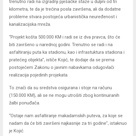
trenutno radi na izgradnji pješačke staze u duljini od tri
kilometra, te da je trećina posla završena, ali da dodatne
probleme stvara postojeća urbanistička neuređenost i
kanalizacijska mreža.
“Projekt košta 500.000 KM i radi se iz dva pravca, što će
biti završeno u narednoj godini. Trenutno se radi i na
asfaltiranju puta ka stadionu, kao i infrastuktura stadiona i
pratećeg objekta”, ističe Kojić, te dodaje da se prema
postojećem Zakonu o javnim nabavkama odugovlači
realizacija pojedinih projekata.
To znači da su sredstva osigurana i stoje na računu
(150.000 KM), ali se ne mogu utrošiti zbog kontinuiranih
žalbi ponuđača.
“Ostaje nam asfaltiranje makadamskih puteva, za koje se
nadam da će biti završeni najkasnije za tri godine”, istaknuo
je Kojić.