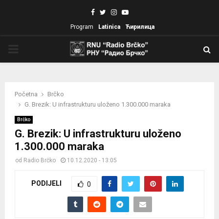
Facebook
Twitter
Instagram
Youtube
Program
Latinica
Ћирилица
PRIMARY
MENU
Početna
Brčko
G. Brezik: U infrastrukturu uloženo 1.300.000 maraka
Brčko
G. Brezik: U infrastrukturu uloženo
1.300.000 maraka
od
Radio Brčko
10.12.2020 - 13:05
PODIJELI
0