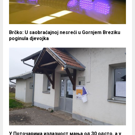
Brčko: U saobraćajnoj nesreći u Gornjem Breziku
poginula djevojka
У Поточарима излазност мања од 30 одсто, а у