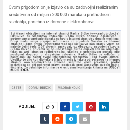
Ovom prigodom on je izjavio da su zadovoljni realiziranim
sredstvima od milijun i 300.000 maraka u prethodnom
razdoblju, posebno iz domene elektroobnove.
Svi članci objavljeni na internet stranici Radija Brčko (www.radiobrcko.ba)
isključivo su vlasništvo redakcije. Radio Brčko dopušta ograničeno i
povremeno prenošenje članaka sa svoje internet stranice u drugim medijima.
Drugi mediji smiju prenijeti informacije iz pojedinih članaka sa Internet
stranice Radija Brčko (www.radiobrcko.ba) isključivo kao kratku vijest od
najviše četiri reda (300 slovnih znakova), uz obavezno navođenje izvora
(Radio Brčko), pri čemu su on-line izdanja dužna objaviti link na originalni
tekst na web stranicu radiobrcko.ba, ukoliko s uredništvom portala nije
postignut dogovor o drugačijim uslovima. Radio Brčko je odlučan u
nastojanju da zaštiti svoje intelektualno vlasništvo i rad svojih autora.
Ukoliko se bilo koji dio teksta ili informacija iz teksta objavljenog na internet
stranici www.radiobrcko.ba prenese suprotno ovim pravilima, protiv
prekršioca će biti pokrenut pravni postupak pred Osnovnim sudom Brčko
distrikta. Za detaljnije informacije o uslovima korištenja kliknite na
USLOVI
KORIŠTENJA.
CESTE
GORNJI BREZIK
MILORAD KOJIĆ
PODIJELI
0