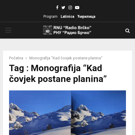
Facebook
Twitter
Instagram
Youtube
Program
Latinica
Ћирилица
PRIMARY
MENU
Početna
Monografija "Kad čovjek postane planina"
Tag : Monografija “Kad
čovjek postane planina”