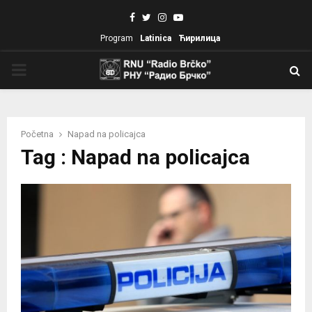
Facebook
Twitter
Instagram
Youtube
Program
Latinica
Ћирилица
PRIMARY
MENU
Početna
Napad na policajca
Tag : Napad na policajca