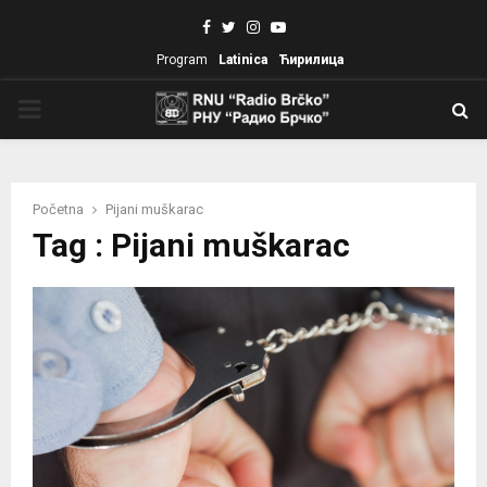
Facebook
Twitter
Instagram
Youtube
Program
Latinica
Ћирилица
PRIMARY
MENU
Početna
Pijani muškarac
Tag : Pijani muškarac