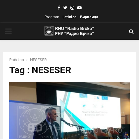
Facebook
Twitter
Instagram
Youtube
Program
Latinica
Ћирилица
PRIMARY
MENU
Početna
NESESER
Tag : NESESER