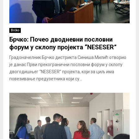
Brčko
Брчко: Почео дводневни пословни
форум у склопу пројекта “NESESER”
Градоначелник Брчко дистрикта Синиша Милић отворио
је данас Први прекогранични пословни форум у склопу
двогодишњег “NESESER” пројекта, који за циљ има
повезивање предузетника који су...