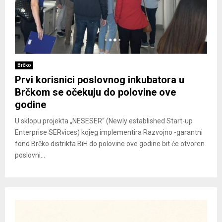
Brčko
Prvi korisnici poslovnog inkubatora u
Brčkom se očekuju do polovine ove
godine
U sklopu projekta „NESESER“ (Newly established Start-up
Enterprise SERvices) kojeg implementira Razvojnо -garantni
fond Brčko distrikta BiH do polovine ove godine bit će otvoren
poslovni...