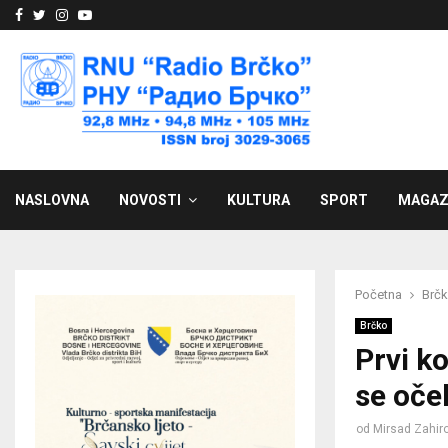
Facebook
Twitter
Instagram
Youtube
NASLOVNA
NOVOSTI
KULTURA
SPORT
MAGAZ
Početna
Brč
Brčko
Prvi k
se oče
od
Mirsad Zahiro