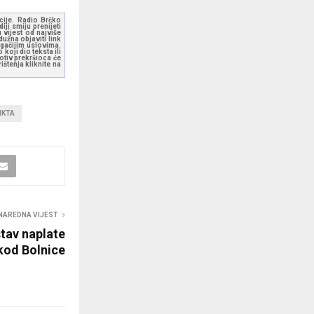
kcije. Radio Brčko
ji smiju prenijeti
 vijest od najviše
užna objaviti link
ugačijim uslovima.
koji dio teksta ili
otiv prekršioca će
štenja kliknite na
IKTA
NAREDNA VIJEST
tav naplate
kod Bolnice