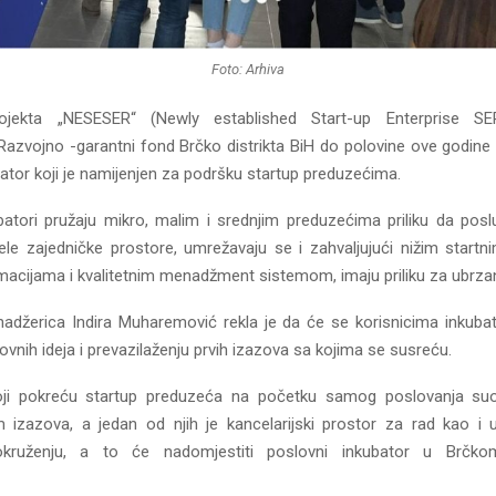
Foto: Arhiva
jekta „NESESER“ (Newly established Start-up Enterprise SE
Razvojnо -garantni fond Brčko distrikta BiH do polovine ove godine 
ator koji je namijenjen za podršku startup preduzećima.
batori pružaju mikro, malim i srednjim preduzećima priliku da pos
jele zajedničke prostore, umrežavaju se i zahvaljujući nižim startn
macijama i kvalitetnim menadžment sistemom, imaju priliku za ubrzan 
adžerica Indira Muharemović rekla je da će se korisnicima inkub
slovnih ideja i prevazilaženju prvih izazova sa kojima se susreću.
 koji pokreću startup preduzeća na početku samog poslovanja su
m izazova, a jedan od njih je kancelarijski prostor za rad kao i
kruženju, a to će nadomjestiti poslovni inkubator u Brčkom