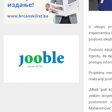
U sklopu pro
implementira 
poslovni inkub
Poslovni inku
mjestu, da di
pristupu infor
Projektna men
realizaciji po
„Mladi ljudi
velikim broje
poslovnom o
Muharemović.