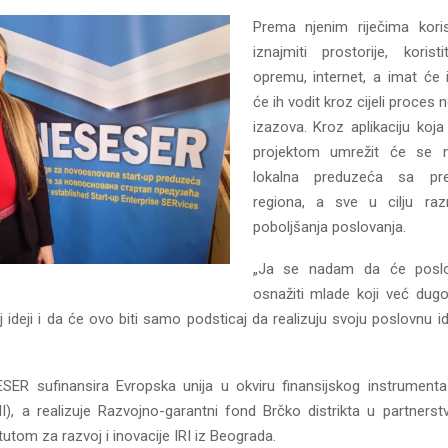
Prema njenim riječima kori
iznajmiti prostorije, korist
opremu, internet, a imat će 
će ih vodit kroz cijeli proces 
izazova. Kroz aplikaciju koja
projektom umrežit će se 
lokalna preduzeća sa pr
regiona, a sve u cilju raz
poboljšanja poslovanja.
„Ja se nadam da će poslov
osnažiti mlade koji već dugo
 ideji i da će ovo biti samo podsticaj da realizuju svoju poslovnu id
SER sufinansira Evropska unija u okviru finansijskog instrumenta
I), a realizuje Razvojno-garantni fond Brčko distrikta u partner
itutom za razvoj i inovacije IRI iz Beograda.