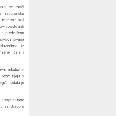
snici će moći
iti računarsku
i mentora koji
novih poslovnih
 je predviđena
novoosnovana
eduzećima iz
mjene ideja i
ni inkubator
 razmišljaju o
eju“, dodala je
 pretpristupne
stvu sa Gradom