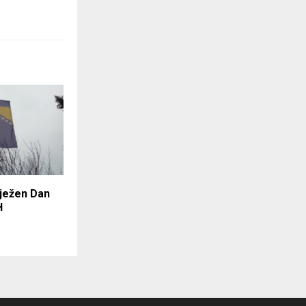
lježen Dan
H