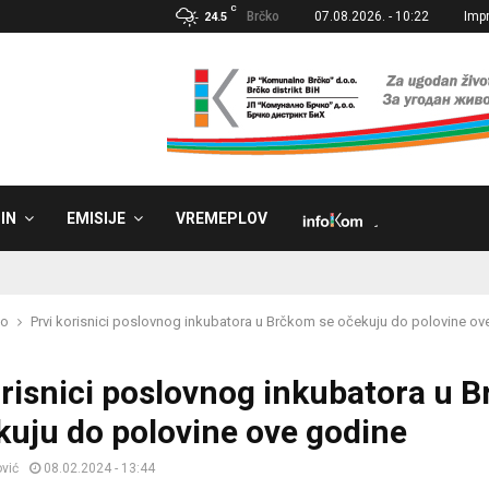
C
Brčko
07.08.2026. - 10:22
Imp
24.5
IN
EMISIJE
VREMEPLOV
˼
ko
Prvi korisnici poslovnog inkubatora u Brčkom se očekuju do polovine ov
orisnici poslovnog inkubatora u 
kuju do polovine ove godine
vić
08.02.2024 - 13:44