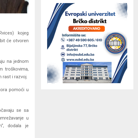
Rvices) kojeg
bit će otvoren
luju na jednom
im troškovima,
rast i razvoj.
atora pomoći u
očavaju se sa
 umrežavanje u
“, dodala je