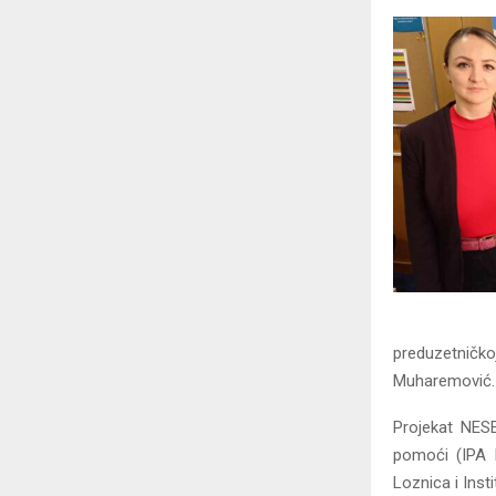
preduzetničkoj
Muharemović.
Projekat NESE
pomoći (IPA I
Loznica i Inst