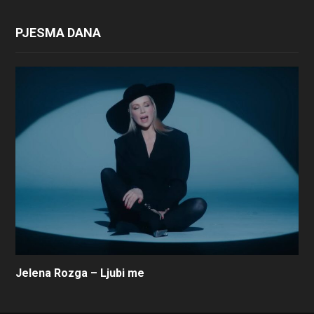
PJESMA DANA
Jelena Rozga – Ljubi me