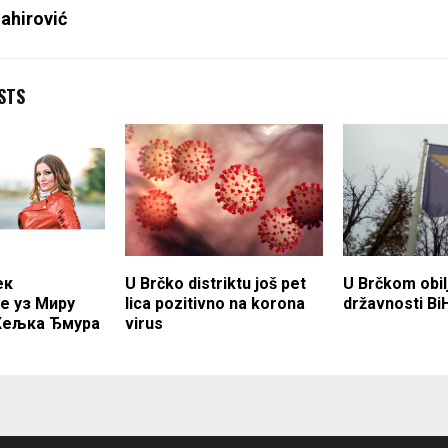
ahirović
STS
ек
U Brčko distriktu još pet
U Brčkom obi
е уз Миру
lica pozitivno na korona
državnosti Bi
Жељка Ђмура
virus