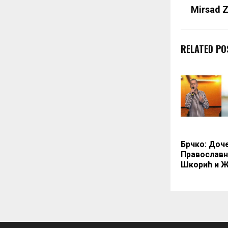
Mirsad Z
RELATED PO
Брчко: Доч
Православн
Шкорић и 