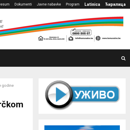
Latinica
Ћирилица
resum
Dokumenti
Javne nabavke
Program
e godine
Brčkom