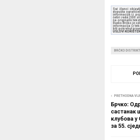
Svi članci objavl
dopušta ograničen
informacije iz po
četiri reda (300 
na originalni tek
Radio Brčko je odl
informacija iz te
biti pokrenut pra
USLOVI KORIŠTE
BRČKO DISTRIK
PO
PRETHODNA VIJ
Брчко: Од
састанак 
клубова у
за 55. сје