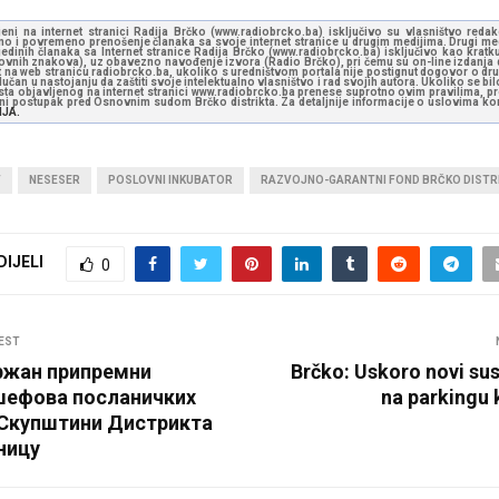
jeni na internet stranici Radija Brčko (www.radiobrcko.ba) isključivo su vlasništvo reda
o i povremeno prenošenje članaka sa svoje internet stranice u drugim medijima. Drugi medi
jedinih članaka sa Internet stranice Radija Brčko (www.radiobrcko.ba) isključivo kao kratku
slovnih znakova), uz obavezno navođenje izvora (Radio Brčko), pri čemu su on-line izdanja d
st na web stranicu radiobrcko.ba, ukoliko s uredništvom portala nije postignut dogovor o dr
učan u nastojanju da zaštiti svoje intelektualno vlasništvo i rad svojih autora. Ukoliko se bilo 
ksta objavljenog na internet stranici www.radiobrcko.ba prenese suprotno ovim pravilima, pr
vni postupak pred Osnovnim sudom Brčko distrikta. Za detaljnije informacije o uslovima kori
NJA.
T
NESESER
POSLOVNI INKUBATOR
RAZVOJNO-GARANTNI FOND BRČKO DISTR
DIJELI
0
EST
ржан припремни
Brčko: Uskoro novi sus
шефова посланичких
na parkingu 
 Скупштини Дистрикта
дницу