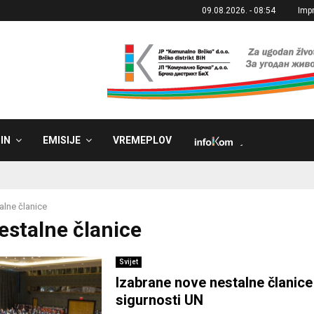
09.08.2026. - 08:54
Imp
IN
EMISIJE
VREMEPLOV
˼
alne članice
nestalne članice
Svijet
Izabrane nove nestalne članice
sigurnosti UN