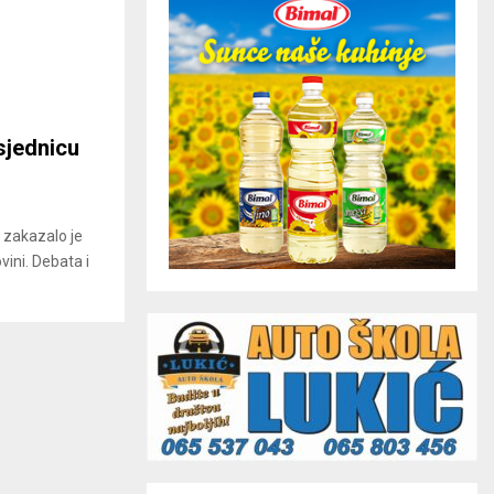
sjednicu
j zakazalo je
vini. Debata i
.