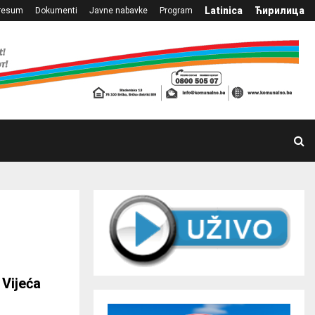
Latinica
Ћирилица
resum
Dokumenti
Javne nabavke
Program
 Vijeća