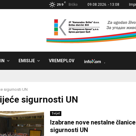
C
Brčko
09.08.2026. - 13:08
Imp
29.9
IN
EMISIJE
VREMEPLOV
˼
će sigurnosti UN
Vijeće sigurnosti UN
Svijet
Izabrane nove nestalne članice
sigurnosti UN