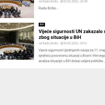
od
Radio Brčko
03.06.2026 - 20:49
Radio Brčko...
BiH
Vijeće sigurnosti UN zakazalo 
zbog situacije u BiH
od
Radio Brčko
05.05.2022 - 09:51
Vijeće sigurnosti Ujedinjenih nacija za 11. ma
sjednicu posvećenu situaciji u Bosni i Hercego
analiza situacije u BiH dolazi uslijed političke..