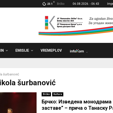
C
Brčko
06.08.2026. - 06:43
Imp
23.1
IN
EMISIJE
VREMEPLOV
˼
la šurbanović
nikola šurbanović
Brčko
Kultura
Брчко: Изведена монодрама 
заставе” – прича о Танаску Р