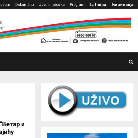
Latinica
Ћирилица
resum
Dokumenti
Javne nabavke
Program
“Ветар и
ајићу