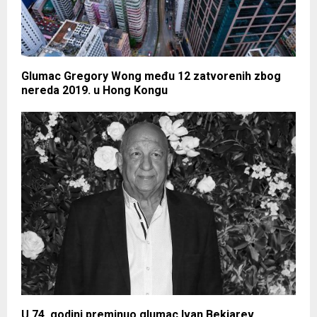
Glumac Gregory Wong među 12 zatvorenih zbog
nereda 2019. u Hong Kongu
U 74. godini preminuo glumac Ivan Bekjarev