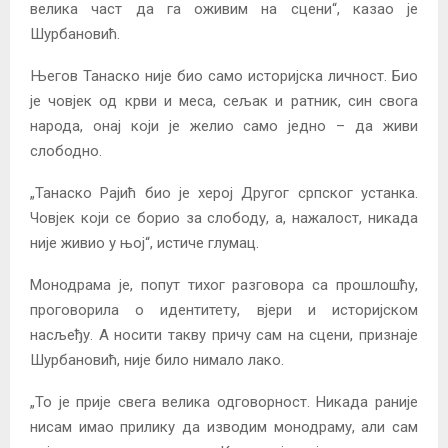
велика част да га оживим на сцени“, казао је
Шурбановић.
Његов Танаско није био само историјска личност. Био
је човјек од крви и меса, сељак и ратник, син свога
народа, онај који је желио само једно – да живи
слободно.
„Танаско Рајић био је херој Другог српског устанка.
Човјек који се борио за слободу, а, нажалост, никада
није живио у њој“, истиче глумац.
Монодрама је, попут тихог разговора са прошлошћу,
проговорила о идентитету, вјери и историјском
насљеђу. А носити такву причу сам на сцени, признаје
Шурбановић, није било нимало лако.
„То је прије свега велика одговорност. Никада раније
нисам имао прилику да изводим монодраму, али сам