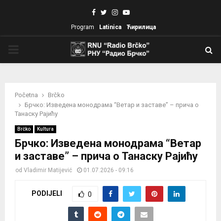
Facebook
Twitter
Instagram
Youtube
Program
Latinica
Ћирилица
PRIMARY
MENU
Početna
Brčko
Брчко: Изведена монодрама “Ветар и заставе” – прича о
Танаску Рајићу
Brčko
Kultura
Брчко: Изведена монодрама “Ветар
и заставе” – прича о Танаску Рајићу
od
Vladimir Matijević
01.07.2026 - 09:16
PODIJELI
0