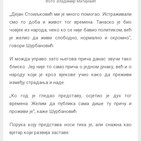
Фото: Владимир Матијевић
„Дејан Стоиљковић ми је много помогао. Истраживали
смо то доба и живот тог времена. Танаско је био
човјек из народа, неко ко се није бавио политиком, већ
је желио да живи слободно, нормално и скромно“,
говори Шурбановић.
И можда управо зато његова прича данас звучи тако
блиско. Јер није то само прича о једном јунаку, већ и о
народу који је кроз вјекове учио како да преживи
између страдања и наде.
„Ко год је гледао представу, осјетио је дух тог
времена. Желим да публика сама дише ту причу и
проживи је“, каже Шурбановић.
Порука коју представа носи тиха је, али снажна као
вјетар који развија заставе: