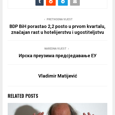
PRETHODNA VIJEST
BDP BiH porastao 2,2 posto u prvom kvartalu,
značajan rast u hotelijerstvu i ugostiteljstvu
NAREDNA VIJEST
Ирска преузима предсједавање ЕУ
Vladimir Matijević
RELATED POSTS