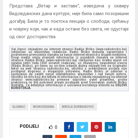
Представа „Ветар и заставе“, изведена у оквиру
Видовданских дана културе, није била само позоришни
догађај. Била је то поетска лекција о слободи, сјећању
и човјеку који, чак и када остане без свега, не одустаје
од свог достојанства.
Svi članci objavljeni na internet stranici Radija Brčko (www.radiobrcko.ba)
isključivo su vlasništvo redakcije. Radio Brčko dopušta ograničeno i
povremeno prenošenje članaka sa svoje internet stranice u drugim medijima.
Drugi mediji smiju prenijeti informacije iz pojedinih članaka sa Internet
stranice Radija Brčko (www.radiobrcko.ba) isključivo kao kratku vijest od
najviše četiri reda (300 slovnih znakova), uz obavezno navođenje izvora
(Radio Brčko), pri čemu su on-line izdanja dužna objaviti link na originalni
tekst na web stranicu radiobrcko.ba, ukoliko s uredništvom portala nije
postignut dogovor o drugačijim uslovima. Radio Brčko je odlučan u
nastojanju da zaštiti svoje intelektualno vlasništvo i rad svojih autora.
Ukoliko se bilo koji dio teksta ili informacija iz teksta objavljenog na internet
stranici www.radiobrcko.ba prenese suprotno ovim pravilima, protiv
prekršioca će biti pokrenut pravni postupak pred Osnovnim sudom Brčko
distrikta. Za detaljnije informacije o uslovima korištenja kliknite na
USLOVI
KORIŠTENJA.
GLUMAC
MONODRAMA
NIKOLA ŠURBANOVIĆ
PODIJELI
0