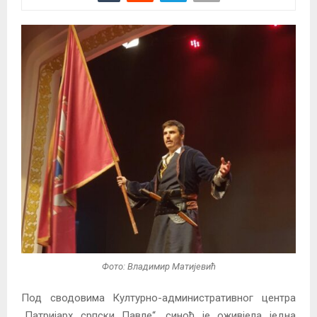
Фото: Владимир Матијевић
Под сводовима Културно-административног центра
„Патријарх српски Павле“, синоћ је оживјела једна