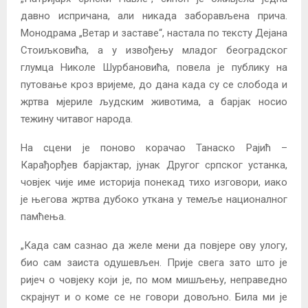
давно испричана, али никада заборављена прича.
Монодрама „Ветар и заставе“, настала по тексту Дејана
Стоиљковића, а у извођењу младог београдског
глумца Николе Шурбановића, повела је публику на
путовање кроз вријеме, до дана када су се слобода и
жртва мјериле људским животима, а барјак носио
тежину читавог народа.
На сцени је поново корачао Танаско Рајић –
Карађорђев барјактар, јунак Другог српског устанка,
човјек чије име историја понекад тихо изговори, иако
је његова жртва дубоко уткана у темеље националног
памћења.
„Када сам сазнао да желе мени да повјере ову улогу,
био сам заиста одушевљен. Прије свега зато што је
ријеч о човјеку који је, по мом мишљењу, неправедно
скрајнут и о коме се не говори довољно. Била ми је