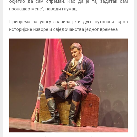
осјетио да сам спреман. Као да је тај задатак сам
пронашао мене“, наводи глумац.
Припрема за улогу значила је и дуго путовање кроз
историјске изворе и свједочанства једног времена.