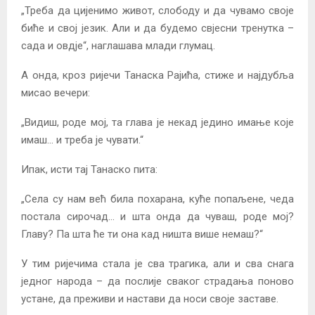
„Треба да цијенимо живот, слободу и да чувамо своје
биће и свој језик. Али и да будемо свјесни тренутка –
сада и овдје“, наглашава млади глумац.
А онда, кроз ријечи Танаска Рајића, стиже и најдубља
мисао вечери:
„Видиш, роде мој, та глава је некад једино имање које
имаш… и треба је чувати.“
Ипак, исти тај Танаско пита:
„Села су нам већ била похарана, куће попаљене, чеда
постала сирочад… и шта онда да чуваш, роде мој?
Главу? Па шта ће ти она кад ништа више немаш?“
У тим ријечима стала је сва трагика, али и сва снага
једног народа – да послије сваког страдања поново
устане, да преживи и настави да носи своје заставе.