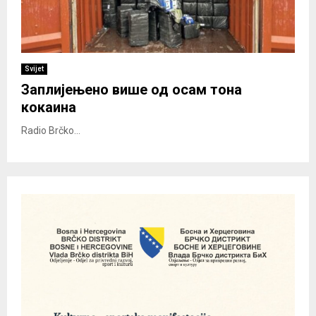
Svijet
Заплијењено више од осам тона
кокаина
Radio Brčko...