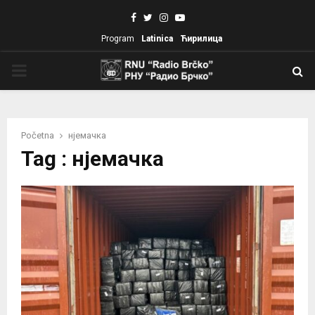
Facebook
Twitter
Instagram
Youtube
Program
Latinica
Ћирилица
PRIMARY
MENU
Početna
нјемачка
Tag : нјемачка