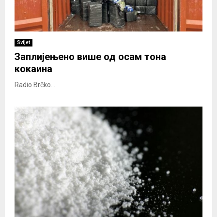
Svijet
Заплијењено више од осам тона
кокаина
Radio Brčko...