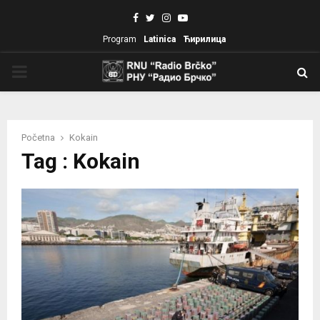
Facebook
Twitter
Instagram
Youtube
Program
Latinica
Ћирилица
PRIMARY
MENU
Početna
Kokain
Tag : Kokain