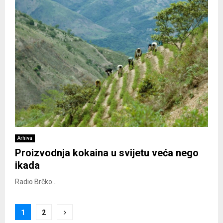
Arhiva
Proizvodnja kokaina u svijetu veća nego
ikada
Radio Brčko...
Posts
1
2