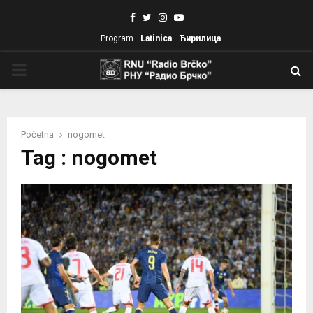
Facebook
Twitter
Instagram
Youtube
Program
Latinica
Ћирилица
PRIMARY
MENU
Početna
nogomet
Tag : nogomet