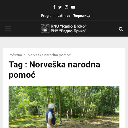
Facebook
Twitter
Instagram
Youtube
Program
Latinica
Ћирилица
PRIMARY
MENU
Početna
Norveška narodna pomoć
Tag : Norveška narodna
pomoć