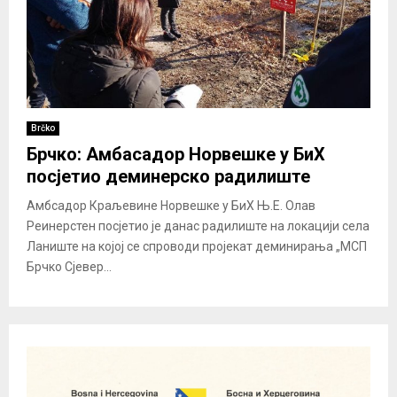
Brčko
Брчко: Амбасадор Норвешке у БиХ
посјетио деминерско радилиште
Амбсадор Краљевине Норвешке у БиХ Њ.Е. Олав
Реинерстен посјетио је данас радилиште на локацији села
Ланиште на којој се спроводи пројекат деминирања „МСП
Брчко Сјевер...