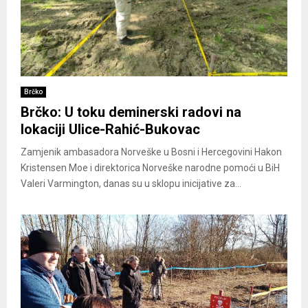
Brčko
Brčko: U toku deminerski radovi na
lokaciji Ulice-Rahić-Bukovac
Zamjenik ambasadora Norveške u Bosni i Hercegovini Hakon
Kristensen Moe i direktorica Norveške narodne pomoći u BiH
Valeri Varmington, danas su u sklopu inicijative za...