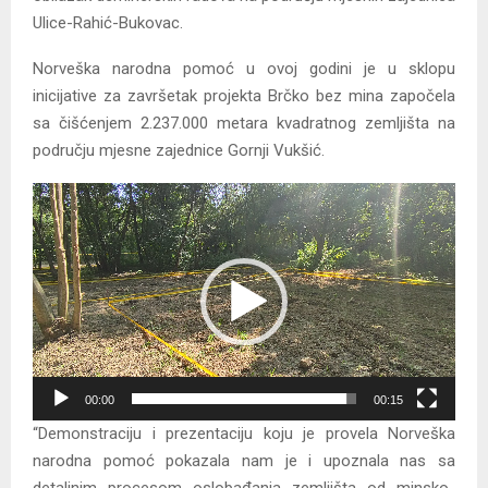
Ulice-Rahić-Bukovac.
Norveška narodna pomoć u ovoj godini je u sklopu
inicijative za završetak projekta Brčko bez mina započela
sa čišćenjem 2.237.000 metara kvadratnog zemljišta na
području mjesne zajednice Gornji Vukšić.
V
i
d
e
o
P
l
a
00:00
00:15
y
“Demonstraciju i prezentaciju koju je provela Norveška
e
narodna pomoć pokazala nam je i upoznala nas sa
r