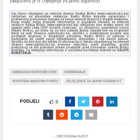
zaključeno je iz Odjeljenja za javnu sigurnost.
Svi članci objavljeni na internet stranici Radija Brčko (www.radiobrcko.ba)
isključivo su vlasništvo redakcije. Radio Brčko dopušta ograničeno i
povremeno prenošenje članaka sa svoje internet stranice u drugim medijima.
Drugi mediji smiju prenijeti informacije iz pojedinih članaka sa Internet
stranice Radija Brčko (www.radiobrcko.ba) isključivo kao kratku vijest od
najviše četiri reda (300 slovnih znakova), uz obavezno navođenje izvora
(Radio Brčko), pri čemu su on-line izdanja dužna objaviti link na originalni
tekst na web stranicu radiobrcko.ba, ukoliko s uredništvom portala nije
postignut dogovor o drugačijim uslovima. Radio Brčko je odlučan u
nastojanju da zaštiti svoje intelektualno vlasništvo i rad svojih autora.
Ukoliko se bilo koji dio teksta ili informacija iz teksta objavljenog na internet
stranici www.radiobrcko.ba prenese suprotno ovim pravilima, protiv
prekršioca će biti pokrenut pravni postupak pred Osnovnim sudom Brčko
distrikta. Za detaljnije informacije o uslovima korištenja kliknite na
USLOVI
KORIŠTENJA.
AMBASADA NORVEŠKE U BIH
DEMINIRANJE
NORVEŠKA NARODNA POMOĆ
ODJELJENJE ZA JAVNU SIGURNOST
PODIJELI
0
PRETHODNA VIJEST