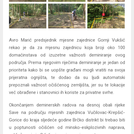
Avro Marić predsjednik mjesne zajednice Gornji Vukšić
rekao je da za mjesnu zajednicu koja broji oko 100
domaćinstava od izuzetne važnosti deminiranje ovog
područja. Prema njegovim riječima deminiranje je jedan od
prioriteta kako bi se uopšte građani mogli vratiti na svoja
prijeratna ognjišta, te dodao da su ljudi automatski
prepoznali važnost očišćenog zemljišta, jer su te lokacije
već obrađene i stanovnici ih koriste za privatne svrhe.
Okončanjem deminerskih radova na desnoj obali rijeke
Save na području mjesnih zajednica Vučilovac-Krepšić-
Gorice do kraja sljedeće godine Brčko distrikt bi trebao biti
u poptunosti očišćen od minsko-eskplozivnih naprava,