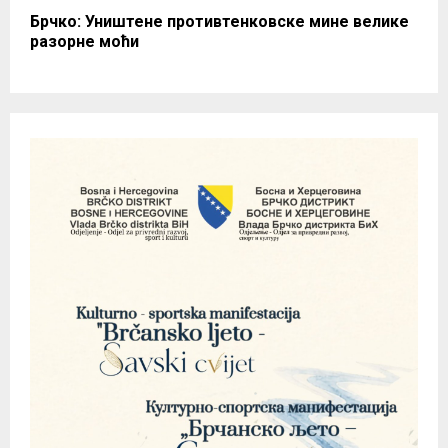
Брчко: Уништене противтенковске мине велике
разорне моћи