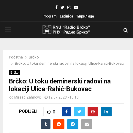
Facebook
Twitter
Instagram
Youtube
Program
Latinica
Ћирилица
PRIMARY
MENU
Početna
Brčko
Brčko: U toku deminerski radovi na lokaciji Ulice-Rahić-Bukovac
Brčko
Brčko: U toku deminerski radovi na
lokaciji Ulice-Rahić-Bukovac
od
Mirsad Zahirović
12.07.2023 - 15:10
PODIJELI
0