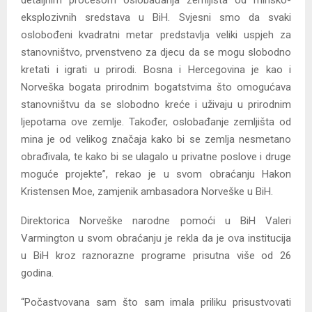
detaljnim procesom oslobađanja zemljišta od minsko-
eksplozivnih sredstava u BiH. Svjesni smo da svaki
oslobođeni kvadratni metar predstavlja veliki uspjeh za
stanovništvo, prvenstveno za djecu da se mogu slobodno
kretati i igrati u prirodi. Bosna i Hercegovina je kao i
Norveška bogata prirodnim bogatstvima što omogućava
stanovništvu da se slobodno kreće i uživaju u prirodnim
ljepotama ove zemlje. Također, oslobađanje zemljišta od
mina je od velikog značaja kako bi se zemlja nesmetano
obrađivala, te kako bi se ulagalo u privatne poslove i druge
moguće projekte”, rekao je u svom obraćanju Hakon
Kristensen Moe, zamjenik ambasadora Norveške u BiH.
Direktorica Norveške narodne pomoći u BiH Valeri
Varmington u svom obraćanju je rekla da je ova institucija
u BiH kroz raznorazne programe prisutna više od 26
godina.
“Počastvovana sam što sam imala priliku prisustvovati