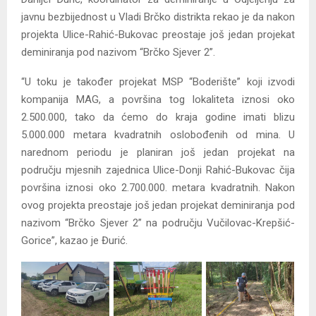
e
javnu bezbijednost u Vladi Brčko distrikta rekao je da nakon
r
projekta Ulice-Rahić-Bukovac preostaje još jedan projekat
deminiranja pod nazivom “Brčko Sjever 2”.
“U toku je također projekat MSP “Boderište” koji izvodi
kompanija MAG, a površina tog lokaliteta iznosi oko
2.500.000, tako da ćemo do kraja godine imati blizu
5.000.000 metara kvadratnih oslobođenih od mina. U
narednom periodu je planiran još jedan projekat na
području mjesnih zajednica Ulice-Donji Rahić-Bukovac čija
površina iznosi oko 2.700.000. metara kvadratnih. Nakon
ovog projekta preostaje još jedan projekat deminiranja pod
nazivom “Brčko Sjever 2” na području Vučilovac-Krepšić-
Gorice”, kazao je Đurić.