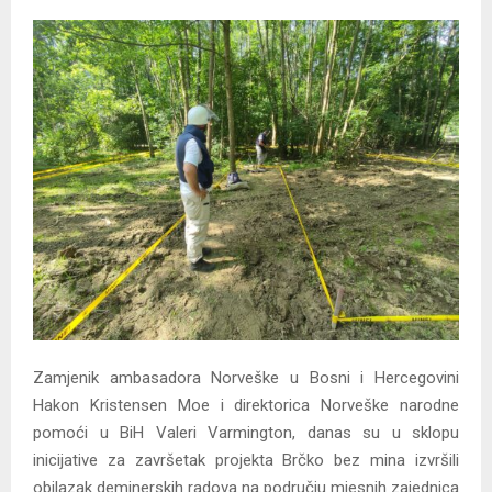
Zamjenik ambasadora Norveške u Bosni i Hercegovini
Hakon Kristensen Moe i direktorica Norveške narodne
pomoći u BiH Valeri Varmington, danas su u sklopu
inicijative za završetak projekta Brčko bez mina izvršili
obilazak deminerskih radova na području mjesnih zajednica