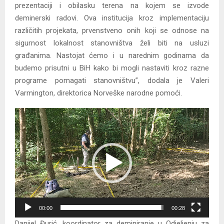
prezentaciji i obilasku terena na kojem se izvode
deminerski radovi. Ova institucija kroz implementaciju
različitih projekata, prvenstveno onih koji se odnose na
sigurnost lokalnost stanovništva želi biti na usluzi
građanima. Nastojat ćemo i u narednim godinama da
budemo prisutni u BiH kako bi mogli nastaviti kroz razne
programe pomagati stanovništvu”, dodala je Valeri
Varmington, direktorica Norveške narodne pomoći.
V
i
d
e
o
P
l
a
00:00
00:28
y
Danijel Đurić, koordinator za deminiranje u Odjeljenju za