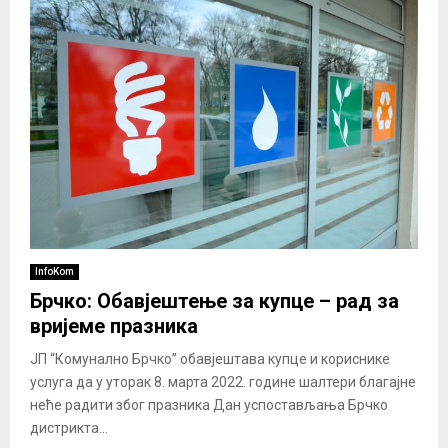
InfoKom
Брчко: Обавјештење за купце – рад за
вријеме празника
ЈП “Комунално Брчко” обавјештава купце и кориснике
услуга да у уторак 8. марта 2022. године шалтери благајне
неће радити због празника Дан успостављања Брчко
дистрикта...