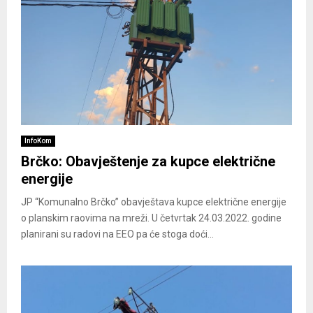
InfoKom
Brčko: Obavještenje za kupce električne
energije
JP “Komunalno Brčko” obavještava kupce električne energije
o planskim raovima na mreži. U četvrtak 24.03.2022. godine
planirani su radovi na EEO pa će stoga doći...