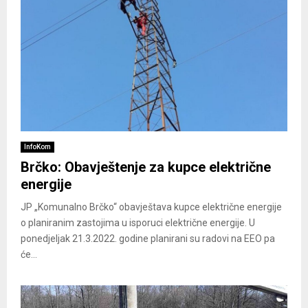
InfoKom
Brčko: Obavještenje za kupce električne
energije
JP „Komunalno Brčko“ obavještava kupce električne energije
o planiranim zastojima u isporuci električne energije. U
ponedjeljak 21.3.2022. godine planirani su radovi na EEO pa
će...