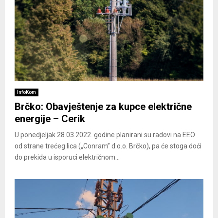
InfoKom
Brčko: Obavještenje za kupce električne
energije – Cerik
U ponedjeljak 28.03.2022. godine planirani su radovi na EEO
od strane trećeg lica („Conram” d.o.o. Brčko), pa će stoga doći
do prekida u isporuci električnom...