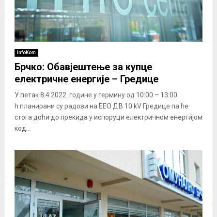
InfoKom
Брчко: Обавјештење за купце
електричне енергије – Гредице
У петак 8.4.2022. године у термину од 10:00 – 13:00
h планирани су радови на ЕЕО ДВ 10 kV Гредице па ће
стога доћи до прекида у испоруци електричном енергијом
код...