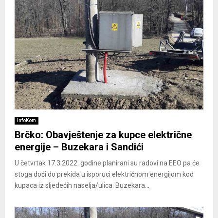
InfoKom
Brčko: Obavještenje za kupce električne
energije – Buzekara i Sandići
U četvrtak 17.3.2022. godine planirani su radovi na EEO pa će
stoga doći do prekida u isporuci električnom energijom kod
kupaca iz sljedećih naselja/ulica: Buzekara...