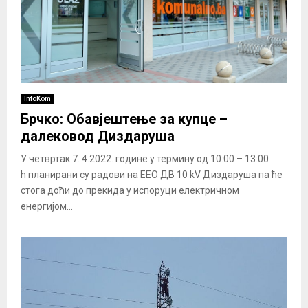
InfoKom
Брчко: Обавјештење за купце –
далековод Диздаруша
У четвртак 7. 4.2022. године у термину од 10:00 – 13:00
h планирани су радови на ЕЕО ДВ 10 kV Диздаруша па ће
стога доћи до прекида у испоруци електричном
енергијом...