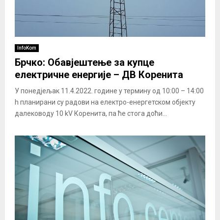
InfoKom
Брчко: Обавјештење за купце
електричне енергије – ДВ Коренита
У понедјељак 11.4.2022. године у термину од 10:00 – 14:00
h планирани су радови на електро-енергетском објекту
далеководу 10 kV Коренита, па ће стога доћи...