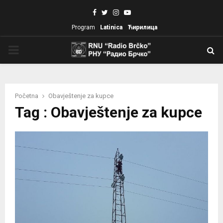
Facebook
Twitter
Instagram
Youtube
Program
Latinica
Ћирилица
PRIMARY
MENU
Početna
Obavještenje za kupce
Tag : Obavještenje za kupce