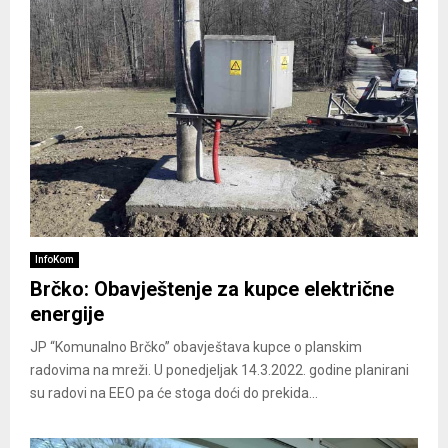
InfoKom
Brčko: Obavještenje za kupce električne
energije
JP “Komunalno Brčko” obavještava kupce o planskim
radovima na mreži. U ponedjeljak 14.3.2022. godine planirani
su radovi na EEO pa će stoga doći do prekida...