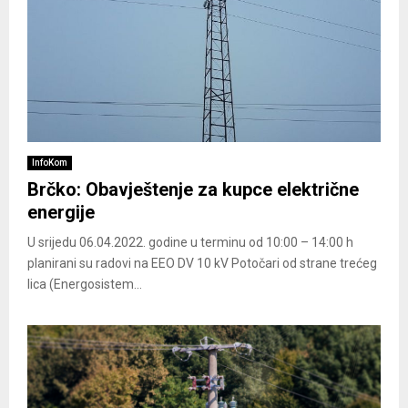
InfoKom
Brčko: Obavještenje za kupce električne
energije
U srijedu 06.04.2022. godine u terminu od 10:00 – 14:00 h
planirani su radovi na EEO DV 10 kV Potočari od strane trećeg
lica (Energosistem...