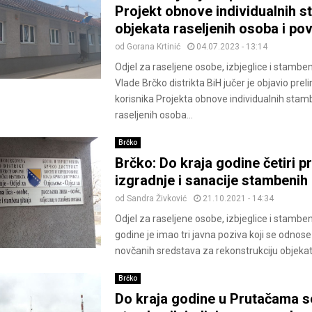
Projekt obnove individualnih 
objekata raseljenih osoba i po
od
Gorana Krtinić
04.07.2023 - 13:14
Odjel za raseljene osobe, izbjeglice i stambe
Vlade Brčko distrikta BiH jučer je objavio prel
korisnika Projekta obnove individualnih stam
raseljenih osoba...
Brčko
Brčko: Do kraja godine četiri p
izgradnje i sanacije stambenih
od
Sandra Živković
21.10.2021 - 14:34
Odjel za raseljene osobe, izbjeglice i stambe
godine je imao tri javna poziva koji se odnose
novčanih sredstava za rekonstrukciju objekata
Brčko
Do kraja godine u Prutačama 