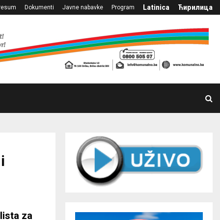
Latinica
Ћирилица
resum
Dokumenti
Javne nabavke
Program
i
lista za