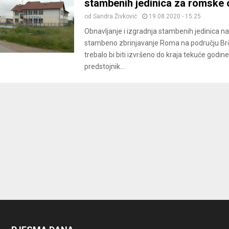
stambenih jedinica za romske o
od
Sandra Živković
19.08.2020 - 15:25
Obnavljanje i izgradnja stambenih jedinica n
stambeno zbrinjavanje Roma na području Brčk
trebalo bi biti izvršeno do kraja tekuće godine
predstojnik...