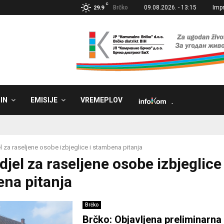
C
Brčko
09.08.2026. - 13:15
Imp
29.9
IN
EMISIJE
VREMEPLOV
˼
l za raseljene osobe izbjeglice i stambena pitanja
djel za raseljene osobe izbjeglice 
na pitanja
Brčko
Brčko: Objavljena preliminarna 