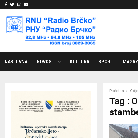
Facebook
Twitter
Instagram
Youtube
NASLOVNA
NOVOSTI
KULTURA
SPORT
MAGAZ
Početna
Odje
Tag : O
stambe