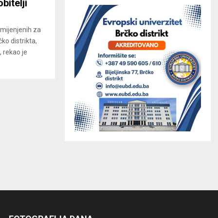
bitelji
amijenjenih za
o distrikta,
, rekao je