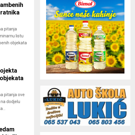
stambenih
vratnika
na pitanja
iminarnu listu
benih objekata
rojekta
 objekata
na pitanja ove
 na dodjelu
...
sedam