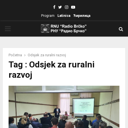
Facebook
Twitter
Instagram
Youtube
Program
Latinica
Ћирилица
PRIMARY
MENU
Početna
Odsjek za ruralni razvoj
Tag : Odsjek za ruralni
razvoj