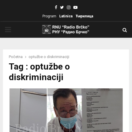
Facebook
Twitter
Instagram
Youtube
Program
Latinica
Ћирилица
PRIMARY
MENU
Početna
optužbe o diskriminaciji
Tag : optužbe o
diskriminaciji