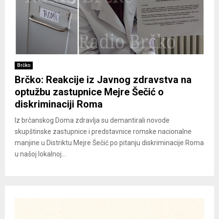
Brčko
Brčko: Reakcije iz Javnog zdravstva na
optužbu zastupnice Mejre Šečić o
diskriminaciji Roma
Iz brčanskog Doma zdravlja su demantirali novode
skupštinske zastupnice i predstavnice romske nacionalne
manjine u Distriktu Mejre Šečić po pitanju diskriminacije Roma
u našoj lokalnoj...