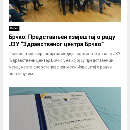
Brčko
Брчко: Представљен извјештај о раду
ЈЗУ “Здравственог центра Брчко”
Годишња конференција за медије одржана је данас у ЈЗУ
“Здравствени центар Брчко”, на којој су представници
менаџмента ове установе изнијели Извјештај о раду и
постигнутим...