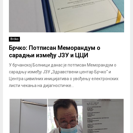
Brčko
Брчко: Потписан Меморандум о
сарадњи између ЈЗУ и ЦЦИ
У брчанској Болници данас је потписан Меморандум о
сарадњу између ЈЗУ „Здравствени центар Брчко“ и
Центра цивилних иницијатива о увођењу електронских
листи чекања на дијагностичке...