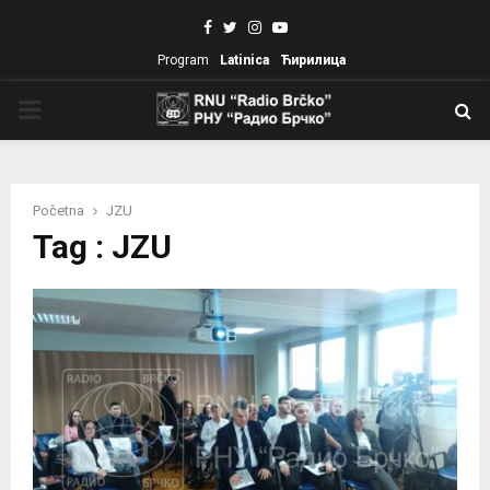
Facebook
Twitter
Instagram
Youtube
Program
Latinica
Ћирилица
PRIMARY
MENU
Početna
JZU
Tag : JZU