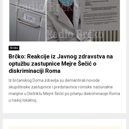
Brčko
Brčko: Reakcije iz Javnog zdravstva na
optužbu zastupnice Mejre Šečić o
diskriminaciji Roma
Iz brčanskog Doma zdravlja su demantirali novode
skupštinske zastupnice i predstavnice romske nacionalne
manjine u Distriktu Mejre Šečić po pitanju diskriminacije Roma
u našoj lokalnoj...