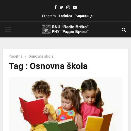
Facebook
Twitter
Instagram
Youtube
Program
Latinica
Ћирилица
PRIMARY
MENU
Početna
Osnovna škola
Tag : Osnovna škola