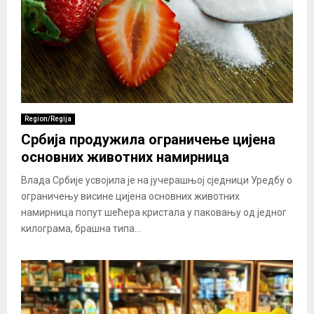
Region/Regija
Србија продужила ограничење цијена
основних животних намирница
Влада Србије усвојила је на јучерашњој сједници Уредбу о
ограничењу висине цијена основних животних
намирница попут шећера кристала у паковању од једног
килограма, брашна типа...