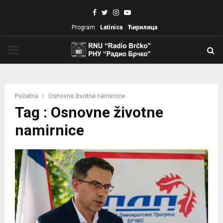
Facebook
Twitter
Instagram
Youtube
Program
Latinica
Ћирилица
PRIMARY
MENU
Početna
Osnovne životne namirnice
Tag : Osnovne životne
namirnice