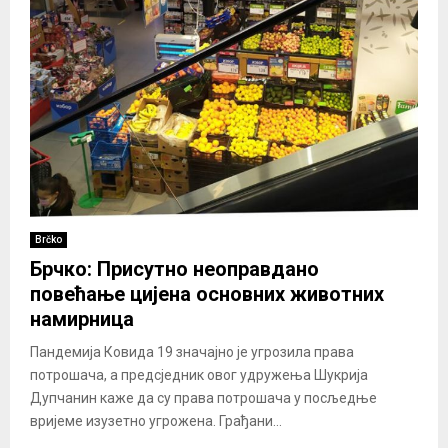
Brčko
Брчко: Присутно неоправдано
повећање цијена основних животних
намирница
Пандемија Ковида 19 значајно је угрозила права
потрошача, а предсједник овог удружења Шукрија
Дупчанин каже да су права потрошача у посљедње
вријеме изузетно угрожена. Грађани...