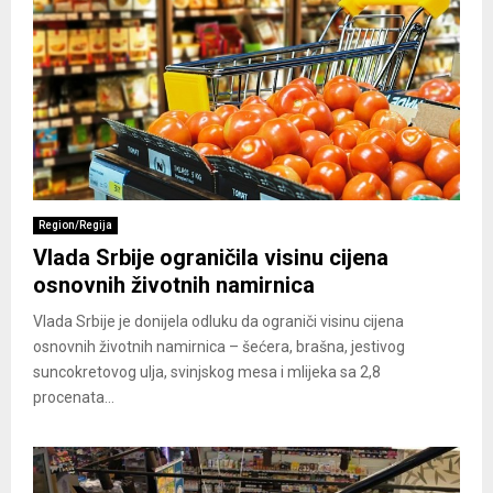
Region/Regija
Vlada Srbije ograničila visinu cijena
osnovnih životnih namirnica
Vlada Srbije je donijela odluku da ograniči visinu cijena
osnovnih životnih namirnica – šećera, brašna, jestivog
suncokretovog ulja, svinjskog mesa i mlijeka sa 2,8
procenata...