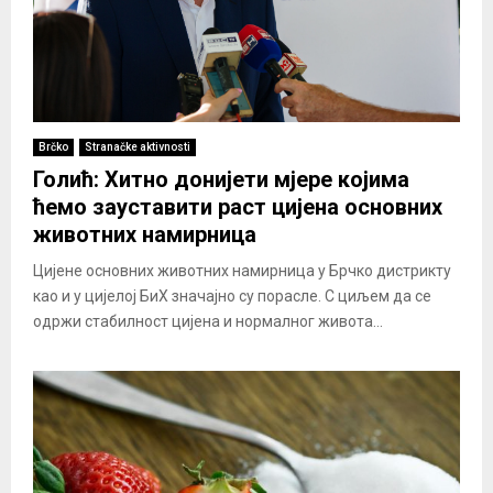
Brčko
Stranačke aktivnosti
Голић: Хитно донијети мјере којима
ћемо зауставити раст цијена основних
животних намирница
Цијене основних животних намирница у Брчко дистрикту
као и у цијелој БиХ значајно су порасле. С циљем да се
одржи стабилност цијена и нормалног живота...