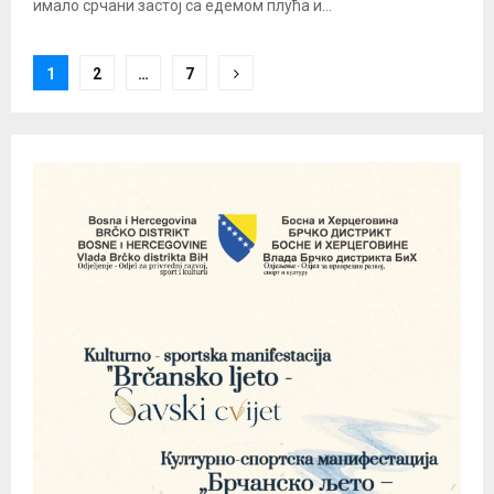
имало срчани застој са едемом плућа и...
Posts
1
2
…
7
pagination