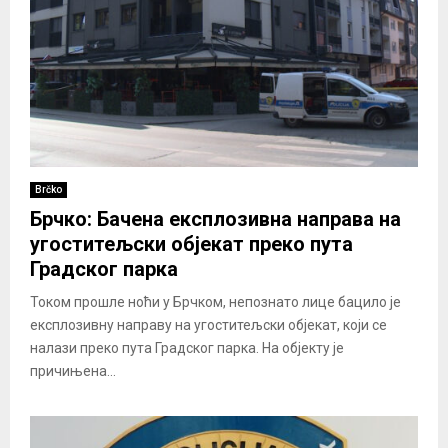
Brčko
Брчко: Бачена експлозивна направа на
угоститељски објекат преко пута
Градског парка
Током прошле ноћи у Брчком, непознато лице бацило је
експлозивну направу на угоститељски објекат, који се
налази преко пута Градског парка. На објекту је
причињена...