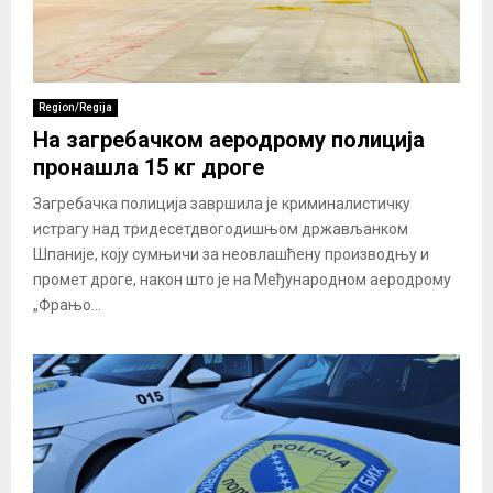
Region/Regija
На загребачком аеродрому полиција
пронашла 15 кг дроге
Загребачка полиција завршила је криминалистичку
истрагу над тридесетдвогодишњом држављанком
Шпаније, коју сумњичи за неовлашћену производњу и
промет дроге, након што је на Међународном аеродрому
„Фрањо...