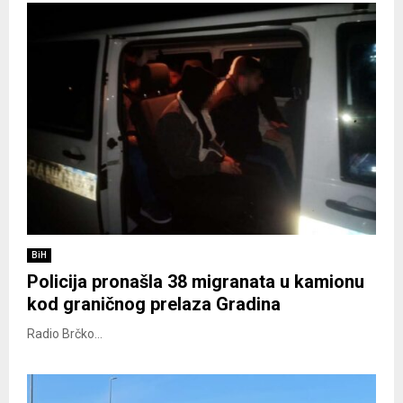
BiH
Policija pronašla 38 migranata u kamionu
kod graničnog prelaza Gradina
Radio Brčko...