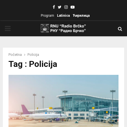
Facebook
Twitter
Instagram
Youtube
Program
Latinica
Ћирилица
PRIMARY
MENU
Početna
Policija
Tag : Policija