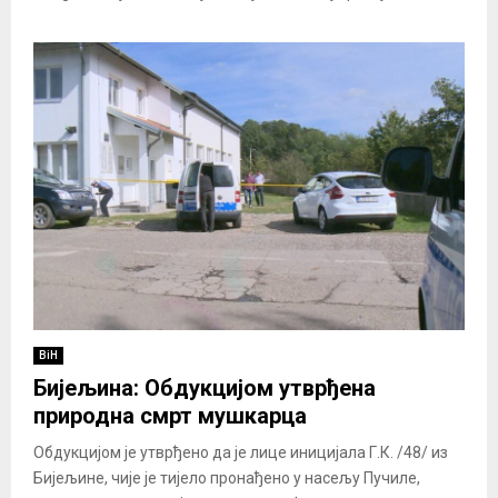
BiH
Бијељина: Обдукцијом утврђена
природна смрт мушкарца
Обдукцијом је утврђено да је лице иницијала Г.К. /48/ из
Бијељине, чије је тијело пронађено у насељу Пучиле,