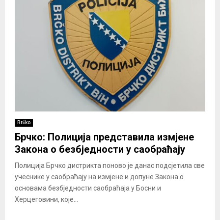
Brčko
Брчко: Полиција представила измјене
Закона о безбједности у саобраћају
Полиција Брчко дистрикта поново је данас подсјетила све
учеснике у саобраћају на измјене и допуне Закона о
основама безбједности саобраћаја у Босни и
Херцеговини, које...