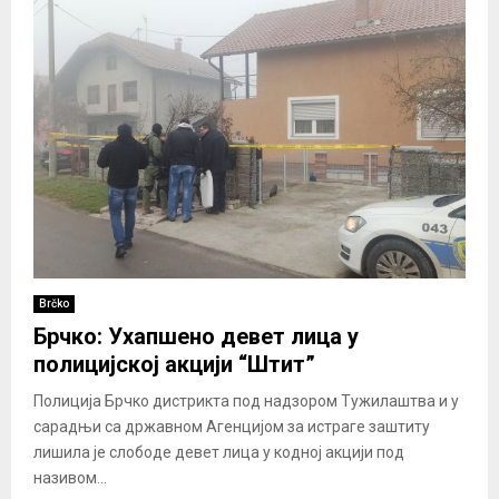
Brčko
Брчко: Ухапшено девет лица у
полицијској акцији “Штит”
Полиција Брчко дистрикта под надзором Тужилаштва и у
сарадњи са државном Агенцијом за истраге заштиту
лишила је слободе девет лица у кодној акцији под
називом...