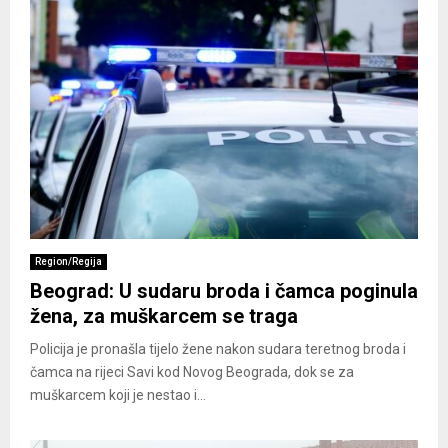
Region/Regija
Beograd: U sudaru broda i čamca poginula
žena, za muškarcem se traga
Policija je pronašla tijelo žene nakon sudara teretnog broda i
čamca na rijeci Savi kod Novog Beograda, dok se za
muškarcem koji je nestao i...