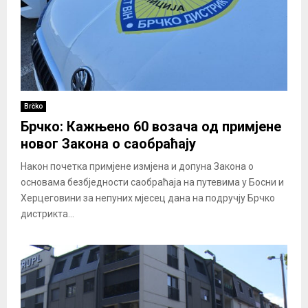
Brčko
Брчко: Кажњено 60 возача од примјене
новог Закона о саобраћају
Након почетка примјене измјена и допуна Закона о
основама безбједности саобраћаја на путевима у Босни и
Херцеговини за непуних мјесец дана на подручју Брчко
дистрикта...