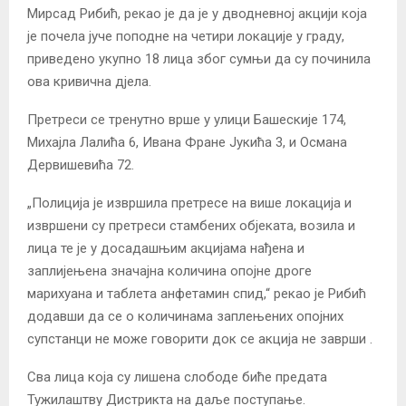
Мирсад Рибић, рекао је да је у дводневној акцији која
је почела јуче поподне на четири локације у граду,
приведено укупно 18 лица због сумњи да су починила
ова кривична дјела.
Претреси се тренутно врше у улици Башескије 174,
Михајла Лалића 6, Ивана Фране Јукића 3, и Османа
Дервишевића 72.
„Полиција је извршила претресе на више локација и
извршени су претреси стамбених објеката, возила и
лица те је у досадашњим акцијама нађена и
заплијењена значајна количина опојне дроге
марихуана и таблета анфетамин спид,“ рекао је Рибић
додавши да се о количинама заплењених опоjних
супстанци не може говорити док се акција не заврши .
Сва лица која су лишена слободе биће предата
Тужилаштву Дистрикта на даље поступање.