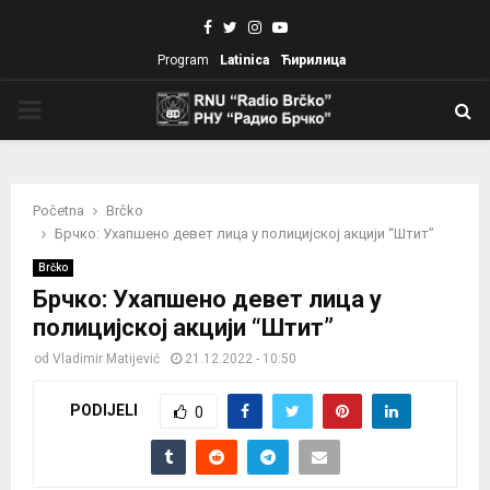
Facebook
Twitter
Instagram
Youtube
Program
Latinica
Ћирилица
PRIMARY
MENU
Početna
Brčko
Брчко: Ухапшено девет лица у полицијској акцији “Штит”
Brčko
Брчко: Ухапшено девет лица у
полицијској акцији “Штит”
od
Vladimir Matijević
21.12.2022 - 10:50
PODIJELI
0