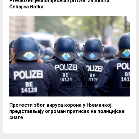
Predložen jednomjesečni pritvor za Almira
Čehajića Batka
Протести због вируса корона у Њемачкој
представљају огроман притисак на полицијске
снаге