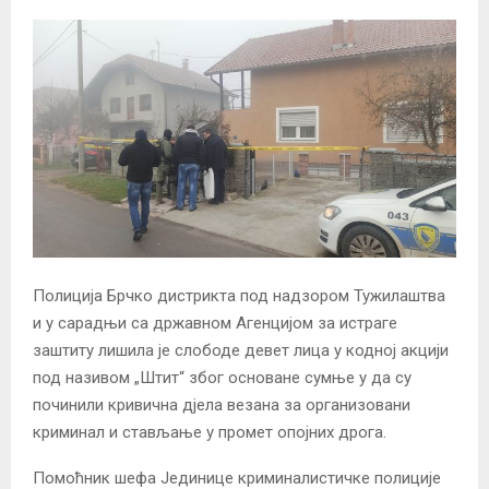
Полиција Брчко дистрикта под надзором Тужилаштва
и у сарадњи са државном Агенцијом за истраге
заштиту лишила је слободе девет лица у кодној акцији
под називом „Штит“ због основане сумње у да су
починили кривична дјела везана за организовани
криминал и стављање у промет опојних дрога.
Помоћник шефа Јединице криминалистичке полиције