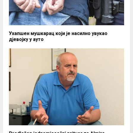
Ухапшен мушкарац који је насилно увукао
дјевојку у ауто