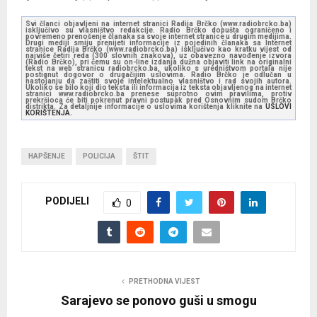
Svi članci objavljeni na internet stranici Radija Brčko (www.radiobrcko.ba)
isključivo su vlasništvo redakcije. Radio Brčko dopušta ograničeno i
povremeno prenošenje članaka sa svoje internet stranice u drugim medijima.
Drugi mediji smiju prenijeti informacije iz pojedinih članaka sa Internet
stranice Radija Brčko (www.radiobrcko.ba) isključivo kao kratku vijest od
najviše četiri reda (300 slovnih znakova), uz obavezno navođenje izvora
(Radio Brčko), pri čemu su on-line izdanja dužna objaviti link na originalni
tekst na web stranicu radiobrcko.ba, ukoliko s uredništvom portala nije
postignut dogovor o drugačijim uslovima. Radio Brčko je odlučan u
nastojanju da zaštiti svoje intelektualno vlasništvo i rad svojih autora.
Ukoliko se bilo koji dio teksta ili informacija iz teksta objavljenog na internet
stranici www.radiobrcko.ba prenese suprotno ovim pravilima, protiv
prekršioca će biti pokrenut pravni postupak pred Osnovnim sudom Brčko
distrikta. Za detaljnije informacije o uslovima korištenja kliknite na
USLOVI
KORIŠTENJA.
HAPŠENJE
POLICIJA
ŠTIT
PODIJELI
0
PRETHODNA VIJEST
Sarajevo se ponovo guši u smogu