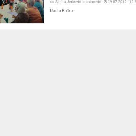
od
Sanita Jerković Ibrahimović
19.07.2019 - 12:
Radio Brčko...