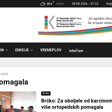
C
Brčko
08.08.2026. - 07:22
Imp
20.6
IN
EMISIJE
VREMEPLOV
˼
agala
pomagala
Brčko
Brčko: Za oboljele od karcino
više ortopedskih pomagala