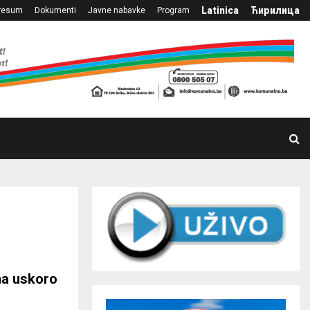
Latinica
Ћирилица
resum
Dokumenti
Javne nabavke
Program
ma uskoro