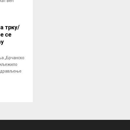
кат већ
а трку/
е се
ву
а „Брчанско
обиљежило
оздрављење