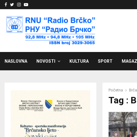
Facebook
Twitter
Instagram
Youtube
NASLOVNA
NOVOSTI
KULTURA
SPORT
MAGAZ
Početna
Brča
Tag : 