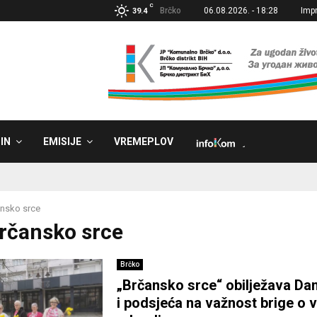
C
Brčko
06.08.2026. - 18:28
Imp
39.4
IN
EMISIJE
VREMEPLOV
˼
nsko srce
Brčansko srce
Brčko
„Brčansko srce“ obilježava Da
i podsjeća na važnost brige o 