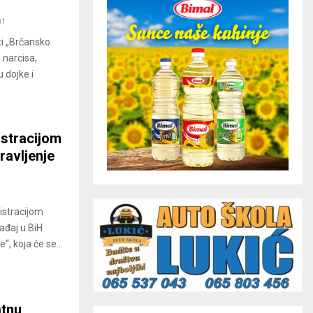
01
ti „Brčansko
 narcisa,
 dojke i
istracijom
ravljenje
istracijom
ađaj u BiH
, koja će se...
atnu