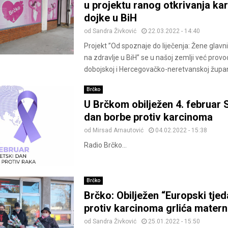
u projektu ranog otkrivanja k
dojke u BiH
od
Sandra Živković
22.03.2022 - 14:40
Projekt ”Od spoznaje do liječenja: Žene glavni 
na zdravlje u BiH” se u našoj zemlji već provo
dobojskoj i Hercegovačko-neretvanskoj županiji
Brčko
U Brčkom obilježen 4. februar 
dan borbe protiv karcinoma
od
Mirsad Arnautović
04.02.2022 - 15:38
Radio Brčko...
Brčko
Brčko: Obilježen “Europski tje
protiv karcinoma grlića matern
od
Sandra Živković
25.01.2022 - 15:50