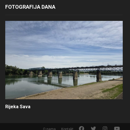
FOTOGRAFIJA DANA
Rijeka Sava
F
T
I
Y
O nama
Kontakt