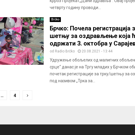
крроз Пројекат„Дани здравља”. Овај проје
четврту годину проводи...
Brčko
Брчко: Почела регистрација з
шетњу за оздрављење која ћ
одржати 3. октобра у Сараје
od
Radio Brčko
20.08.2021 - 13:44
Удружење обољелих од малигних обољењ
срце“ данас је на Тргу младих у Брчком 
почетак регистрације за трку/шетњу за 
под називом „Трка за...
…
4
ion