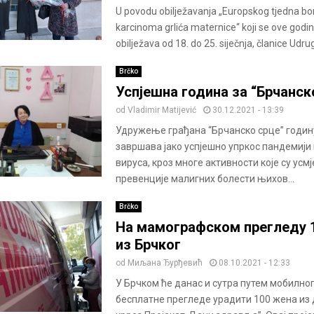
U povodu obilježavanja „Europskog tjedna bor
karcinoma grlića maternice“ koji se ove godin
obilježava od 18. do 25. siječnja, članice Udruge
Brčko
Успјешна година за “Брчанск
od
Vladimir Matijević
30.12.2021 - 13:39
Удружење грађана “Брчанско срце” годин
завршава јако успјешно упркос пандемији
вируса, кроз многе активности које су усм
превенције малигних болести њихов...
Brčko
На мамографском прегледу 
из Брчког
od
Миљана Ђурђевић
08.10.2021 - 12:33
У Брчком ће данас и сутра путем мобилн
бесплатне прегледе урадити 100 жена из