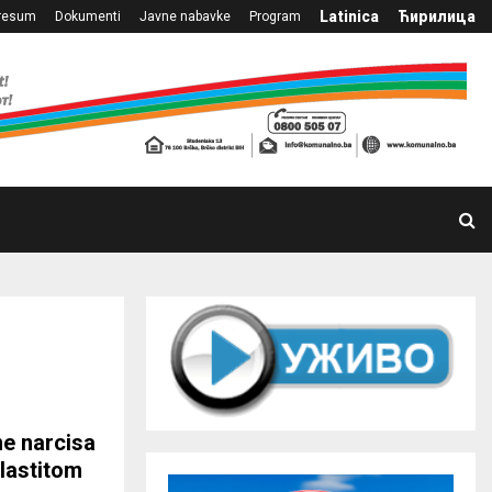
Latinica
Ћирилица
resum
Dokumenti
Javne nabavke
Program
ne narcisa
vlastitom