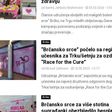
zdravlju
od
Sanita Jerković Ibrahimović
25.03.2026 - 13:
Članice udruženja oboljelih od malignih boles
srce“ Brčko, na Trgu mladih obilježavaju Dane
kampanju posvećenu podizanju svijesti o raku
značaju prevencije....
Brčko
“Brčansko srce” počelo sa reg
učesnika za Trku/šetnju za ozd
“Race for the Cure”
od
Mirsad Zahirović
18.08.2023 - 12:17
Udruženje „Brčansko srce“ započelo je sa reg
učesnika za najveći društveno odgovorni dog
Trka/šetnja za ozdravljenje „Race for the Cure“
Brčko
Brčansko srce za više stotina
sugrađanki obezbijedilo bespl