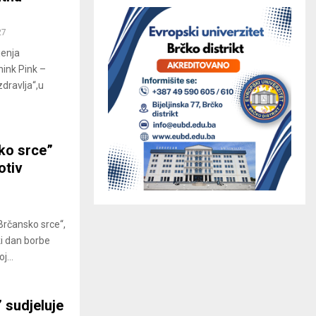
27
jenja
hink Pink –
zdravlja“,u
ko srce”
otiv
„Brčansko srce“,
ki dan borbe
...
 sudjeluje