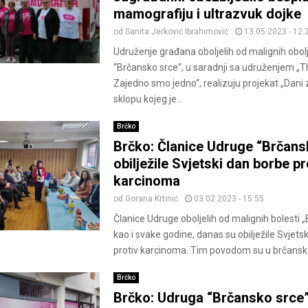
mamografiju i ultrazvuk dojke
od
Sanita Jerković Ibrahimović
13.05.2023 - 12:
Udruženje građana oboljelih od malignih obol
“Brčansko srce”, u saradnji sa udruženjem „T
Zajedno smo jedno“, realizuju projekat „Dani 
sklopu kojeg je...
Brčko
Brčko: Članice Udruge “Brčans
obilježile Svjetski dan borbe pr
karcinoma
od
Gorana Krtinić
03.02.2023 - 15:55
Članice Udruge oboljelih od malignih bolesti 
kao i svake godine, danas su obilježile Svjets
protiv karcinoma. Tim povodom su u brčanskoj
Brčko
Brčko: Udruga “Brčansko srce”