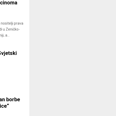
arcinoma
nositelji prava
di u Zeničko-
, a...
Svjetski
dan borbe
ice”