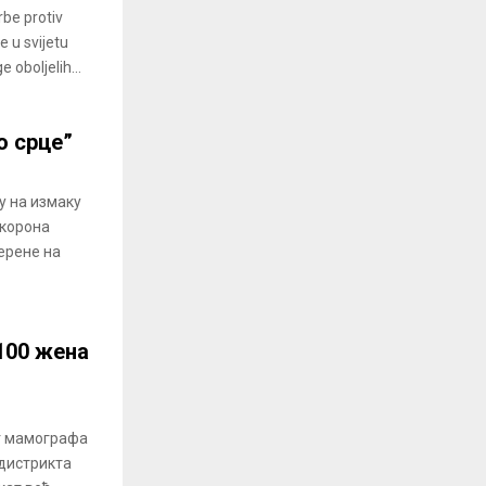
be protiv
e u svijetu
 oboljelih...
о срце”
у на измаку
 корона
јерене на
100 жена
ог мамографа
 дистрикта