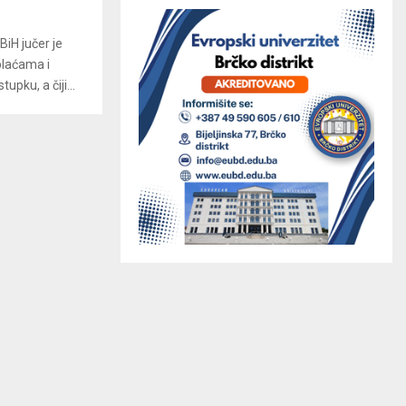
iH jučer je
plaćama i
pku, a čiji...