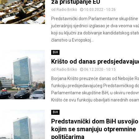
za pristupanje EU
od
Radio Brčko
10.03.2022 - 10:26
Predstavnički dom Parlamentarne skupštine 
jučerašnjoj sjednici izglasao je dva veoma v
koji su ključni za dobivanje kandidatskog sta
članstvo u Evropskoj...
BiH
Krišto od danas predsjedavaju
od
Radio Brčko
06.12.2020 - 10:15
Borjana Krišto preuzeće danas od Nebojše 
funkciju predsjedavajućeg Predstavničkog 
Parlamentarne skupštine BiH, u okviru redovn
Krišto će ovu funkciju obavljati narednih osam
BiH
Predstavnički dom BiH usvoji
kojim se smanjuju otpremnine
političarima