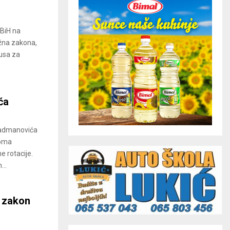
BiH na
ažna zakona,
tusa za
ća
Radmanovića
doma
e rotacije.
...
o zakon