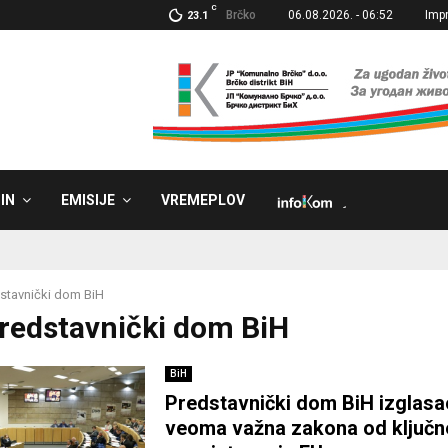
C
Brčko
06.08.2026. - 06:52
Imp
23.1
IN
EMISIJE
VREMEPLOV
˼
stavnički dom BiH
Predstavnički dom BiH
BiH
Predstavnički dom BiH izglasa
veoma važna zakona od ključn