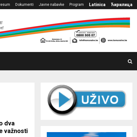
Latinica
Ћирилица
resum
Dokumenti
Javne nabavke
Program
o dva
e važnosti