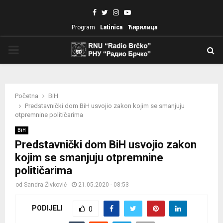
Facebook
Twitter
Instagram
Youtube
Program
Latinica
Ћирилица
PRIMARY
MENU
Početna
BiH
Predstavnički dom BiH usvojio zakon kojim se smanjuju
otpremnine političarima
BiH
Predstavnički dom BiH usvojio zakon
kojim se smanjuju otpremnine
političarima
od
Sandra Živković
21.05.2020 - 08:53
PODIJELI
0