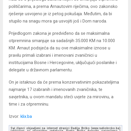
političarima, a prema Arnautovim riječima, ovo zakonsko
rješenje usvojeno je iz petog pokušaja. Međutim, da bi
stupilo na snagu mora ga usvojiti još i Dom naroda.
Prijedlogom zakona je predviđeno da se maksimalna
otpremnina smanjuje sa sadašnjih 35.000 KM na 10.000
KM. Arnaut podsjeća da su ove maksimalne iznose u
pravilu primali izabrani i imenovani zvaničnici u
institucijama Bosne i Hercegovine, uključujući poslanike i
delegate u državnom parlamentu.
On je istaknuo da će prema konzervativnim pokazateljima
najmanje 17 izabranih i imenovanih zvaničnika, te
savjetnika, u ovom mandatu steći uvjete za mirovinu, a
time i za otpremninu.
Izvor:
klix.ba
Svi članci objavljeni na internet stranici Radija Brčko (www.radiobrcko.ba)
isključivo su vlasništvo redakcije. Radio Brčko dopušta ograničeno i