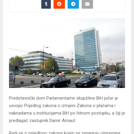
Predstavnički dom Parlamentarne skupštine BiH jučer je
usvojio Prijedlog zakona o izmjeni Zakona o plaćama i
naknadama u institucijama BiH po hitnom postupku, a čiji je
predlagač zastupnik Damir Arnaut.
Radi se o prijedlogu zakona kojim se smanjuju otpremine