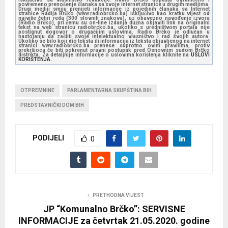
povremeno prenošenje članaka sa svoje internet stranice u drugim medijima.
Drugi mediji smiju prenijeti informacije iz pojedinih članaka sa Internet
stranice Radija Brčko (www.radiobrcko.ba) isključivo kao kratku vijest od
najviše četiri reda (300 slovnih znakova), uz obavezno navođenje izvora
(Radio Brčko), pri čemu su on-line izdanja dužna objaviti link na originalni
tekst na web stranicu radiobrcko.ba, ukoliko s uredništvom portala nije
postignut dogovor o drugačijim uslovima. Radio Brčko je odlučan u
nastojanju da zaštiti svoje intelektualno vlasništvo i rad svojih autora.
Ukoliko se bilo koji dio teksta ili informacija iz teksta objavljenog na internet
stranici www.radiobrcko.ba prenese suprotno ovim pravilima, protiv
prekršioca će biti pokrenut pravni postupak pred Osnovnim sudom Brčko
distrikta. Za detaljnije informacije o uslovima korištenja kliknite na
USLOVI
KORIŠTENJA.
OTPREMNINE
PARLAMENTARNA SKUPŠTINA BIH
PREDSTAVNIČKI DOM BIH
PODIJELI
0
PRETHODNA VIJEST
JP “Komunalno Brčko”: SERVISNE
INFORMACIJE za četvrtak 21.05.2020. godine