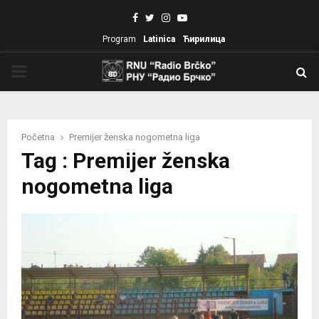
Facebook
Twitter
Instagram
Youtube
Program
Latinica
Ћирилица
PRIMARY
MENU
Početna
Premijer ženska nogometna liga
Tag : Premijer ženska
nogometna liga