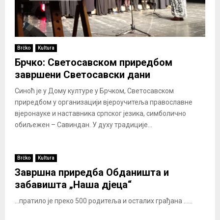
Brčko
Kultura
Брчко: Светосавском приредбом
завршени Светосавски дани
Синоћ је у Дому културе у Брчком, Светосавском
приредбом у организацији вјероучитеља православне
вјеронауке и наставника српског језика, симболично
обиљежен – Савиндан. У духу традиције...
Brčko
Kultura
Завршна приредба Обданишта и
забавишта „Наша дјеца“
...пратило је преко 500 родитеља и осталих грађана ......