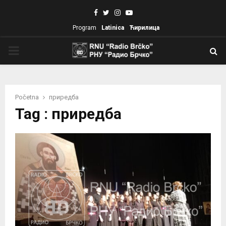
Facebook
Twitter
Instagram
Youtube
Program
Latinica
Ћирилица
PRIMARY
MENU
Početna
приредба
Tag : приредба