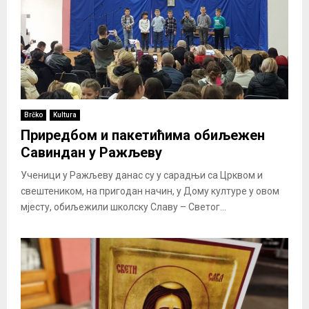
Brčko
Kultura
Приредбом и пакетићима обиљежен
Савиндан у Ражљеву
Ученици у Ражљеву данас су у сарадњи са Црквом и
свештеником, на пригодан начин, у Дому културе у овом
мјесту, обиљежили школску Славу – Светог...