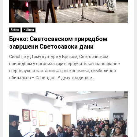
Brčko
Kultura
Брчко: Светосавском приредбом
завршени Светосавски дани
Синоћ је у Дому културе у Брчком, Светосавском
приредбом у организацији вјероучитеља православне
вјеронауке и наставника српског језика, симболично
обиљежен – Савиндан. У духу традиције...