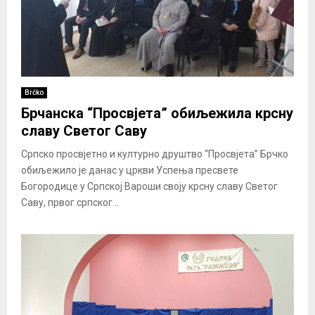
Brčko
Брчанска “Просвјета” обиљежила крсну
славу Светог Саву
Српско просвјетно и културно друштво “Просвјета” Брчко
обиљежило је данас у цркви Успења пресвете
Богородице у Српској Вароши своју крсну славу Светог
Саву, првог српског...