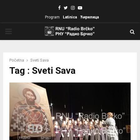
Facebook
Twitter
Instagram
Youtube
Program
Latinica
Ћирилица
PRIMARY
MENU
Početna
Sveti Sava
Tag : Sveti Sava